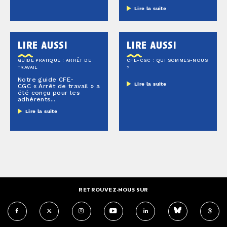
Lire la suite
lire aussi
lire aussi
GUIDE PRATIQUE : ARRÊT DE
CFE-CGC : QUI SOMMES-NOUS
TRAVAIL
?
Notre guide CFE-
Lire la suite
CGC « Arrêt de travail » a
été conçu pour les
adhérents...
Lire la suite
RETROUVEZ-NOUS SUR