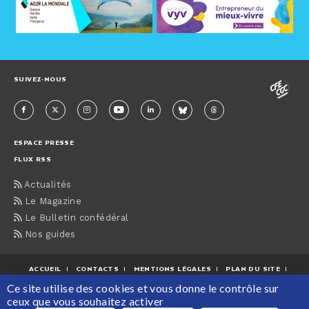
SUIVEZ-NOUS
ESPACE PRESSE
FLUX RSS
Actualités
Le Magazine
Le Bulletin confédéral
Nos guides
ACCUEIL
CONTACTS
MENTIONS LÉGALES
PLAN DU SITE
Ce site utilise des cookies et vous donne le contrôle sur
PROTECTION DES DONNÉES PERSONNELLES
ceux que vous souhaitez activer
Maison de la CFE-CGC, 63 rue du Rocher, 75008 Paris Tél : 01 55 30 12 12