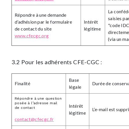
La confédé
Répondre à une demande
saisies pa
d’adhésion par le formulaire
Intérêt
"code IDC
de contact du site
légitime
directemen
www.cfecgc.org
(via un ma
3.2 Pour les adhérents CFE-CGC :
Base
Finalité
Durée de conserv
légale
Répondre à une question
posée à l’adresse mail
Intérêt
de contact
L’e-mail est suppr
légitime
contact@cfecgc.fr