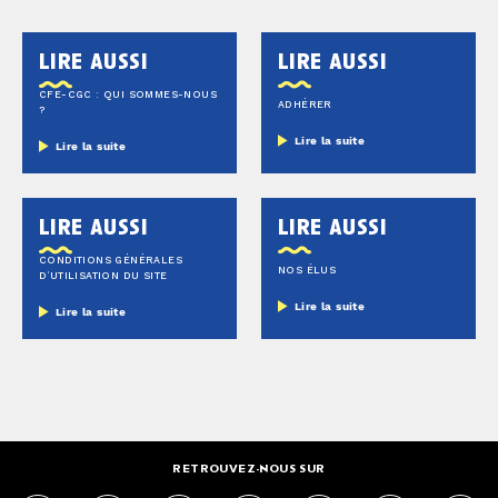
lire aussi
lire aussi
CFE-CGC : QUI SOMMES-NOUS
ADHÉRER
?
Lire la suite
Lire la suite
lire aussi
lire aussi
CONDITIONS GÉNÉRALES
NOS ÉLUS
D’UTILISATION DU SITE
Lire la suite
Lire la suite
RETROUVEZ-NOUS SUR