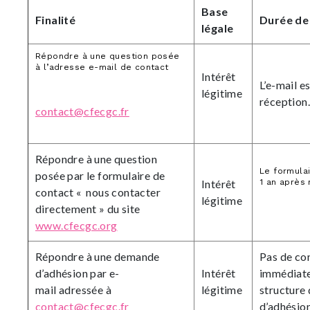
Base
Finalité
Durée de
légale
Répondre à une question posée
à l’adresse e-mail de contact
Intérêt
L’e-mail e
légitime
réception
contact@cfecgc.fr
Répondre à une question
Le formula
posée par le formulaire de
Intérêt
1 an après 
contact « nous contacter
légitime
directement » du site
www.cfecgc.org
Répondre à une demande
Pas de con
d’adhésion par e-
Intérêt
immédiate 
mail adressée à
légitime
structure 
contact@cfecgc.fr
d’adhésion