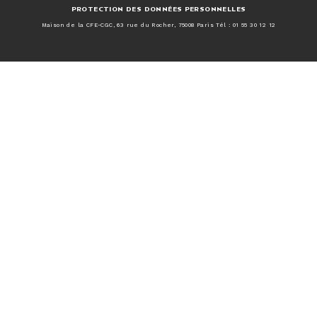
PROTECTION DES DONNÉES PERSONNELLES
Maison de la CFE-CGC, 63 rue du Rocher, 75008 Paris Tél : 01 55 30 12 12