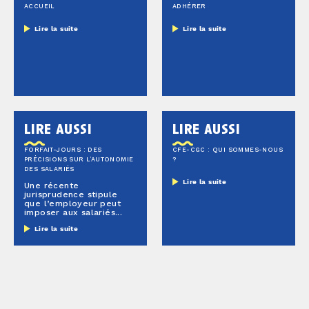
ACCUEIL
ADHÉRER
Lire la suite
Lire la suite
lire aussi
lire aussi
FORFAIT-JOURS : DES
CFE-CGC : QUI SOMMES-NOUS
PRÉCISIONS SUR L’AUTONOMIE
?
DES SALARIÉS
Lire la suite
Une récente
jurisprudence stipule
que l’employeur peut
imposer aux salariés...
Lire la suite