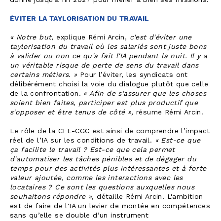
donne jusqu'à fin 2027 pour mener à bien ses missions.
ÉVITER LA TAYLORISATION DU TRAVAIL
« Notre but
, explique Rémi Arcin,
c'est d'éviter une
taylorisation du travail où les salariés sont juste bons
à valider ou non ce qu'a fait l'IA pendant la nuit. Il y a
un véritable risque de perte de sens du travail dans
certains métiers. »
Pour l’éviter, les syndicats ont
délibérément choisi la voie du dialogue plutôt que celle
de la confrontation.
« Afin de s'assurer que les choses
soient bien faites, participer est plus productif que
s'opposer et être tenus de côté »,
résume Rémi Arcin.
Le rôle de la CFE-CGC est ainsi de comprendre l’impact
réel de l’IA sur les conditions de travail.
« Est-ce que
ça facilite le travail ? Est-ce que cela permet
d'automatiser les tâches pénibles et de dégager du
temps pour des activités plus intéressantes et à forte
valeur ajoutée, comme les interactions avec les
locataires ? Ce sont les questions auxquelles nous
souhaitons répondre »,
détaille Rémi Arcin
.
L'ambition
est de faire de l'IA un levier de montée en compétences
sans qu’elle se double d’un instrument