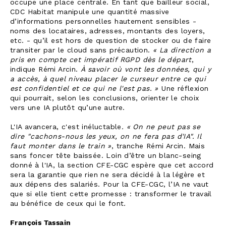
occupe une place centrale. En tant que bailleur social,
CDC Habitat manipule une quantité massive
d’informations personnelles hautement sensibles -
noms des locataires, adresses, montants des loyers,
etc. - qu’il est hors de question de stocker ou de faire
transiter par le cloud sans précaution.
« La direction a
pris en compte cet impératif RGPD dès le départ
,
indique Rémi Arcin.
À savoir
où vont les données, qui y
a accès, à quel niveau placer le curseur entre ce qui
est confidentiel et ce qui ne l'est pas. »
Une réflexion
qui pourrait, selon les conclusions, orienter le choix
vers une IA plutôt qu’une autre.
L'IA avancera, c'est inéluctable
. « On ne peut pas se
dire "cachons-nous les yeux, on ne fera pas d'IA". Il
faut monter dans le train »
, tranche Rémi Arcin. Mais
sans foncer tête baissée. Loin d’être un blanc-seing
donné à l'IA, la section CFE-CGC espère que cet accord
sera la garantie que rien ne sera décidé à la légère et
aux dépens des salariés. Pour la CFE-CGC, l’IA ne vaut
que si elle tient cette promesse : transformer le travail
au bénéfice de ceux qui le font
.
François Tassain