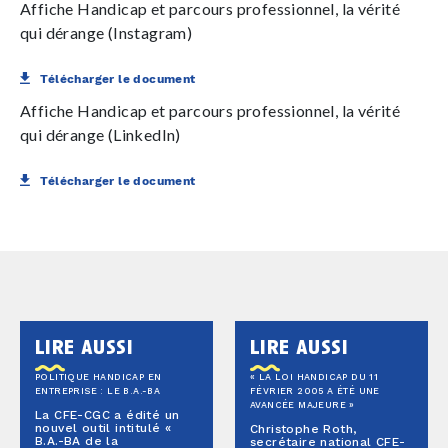
Affiche Handicap et parcours professionnel, la vérité
qui dérange (Instagram)
Télécharger le document
Affiche Handicap et parcours professionnel, la vérité
qui dérange (LinkedIn)
Télécharger le document
lire aussi
lire aussi
POLITIQUE HANDICAP EN
« LA LOI HANDICAP DU 11
ENTREPRISE : LE B.A.-BA
FÉVRIER 2005 A ÉTÉ UNE
AVANCÉE MAJEURE »
La CFE-CGC a édité un
nouvel outil intitulé «
Christophe Roth,
B.A.-BA de la
secrétaire national CFE-