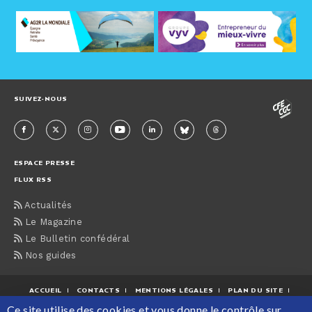
SUIVEZ-NOUS
ESPACE PRESSE
FLUX RSS
Actualités
Le Magazine
Le Bulletin confédéral
Nos guides
ACCUEIL
CONTACTS
MENTIONS LÉGALES
PLAN DU SITE
Ce site utilise des cookies et vous donne le contrôle sur
PROTECTION DES DONNÉES PERSONNELLES