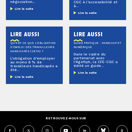
négociation...
CGC à l’accessibilité et
à...
Lire la suite
Lire la suite
lire aussi
lire aussi
QU'EST-CE QUE L'OBLIGATION
GUIDE PRATIQUE : HANDICAP ET
D’EMPLOI DES TRAVAILLEURS
NUMÉRIQUE
HANDICAPÉS (OETH) ?
Dans le cadre du
partenariat avec
L’obligation d’employer
l’Agefiph, la CFE-CGC a
au moins 6 % de
édité un guide...
travailleurs handicapés a
été...
Lire la suite
Lire la suite
RETROUVEZ-NOUS SUR