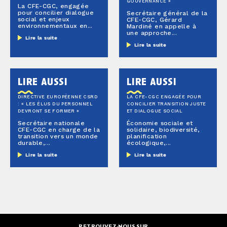
GOUVERNANCE »
La CFE-CGC, engagée
pour concilier dialogue
Secrétaire général de la
social et enjeux
CFE-CGC, Gérard
environnementaux en...
Mardiné en appelle à
une approche...
Lire la suite
Lire la suite
lire aussi
lire aussi
DIRECTIVE EUROPÉENNE CSRD
LA CFE-CGC ENGAGÉE POUR
: « LES ÉLUS DU PERSONNEL
CONCILIER TRANSITION JUSTE
DEVRONT SE FORMER »
ET DIALOGUE SOCIAL
Secrétaire nationale
Économie sociale et
CFE-CGC en charge de la
solidaire, biodiversité,
transition vers un monde
planification
durable,...
écologique,...
Lire la suite
Lire la suite
RETROUVEZ-NOUS SUR