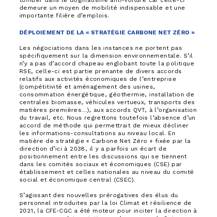
tomber dans le dogmatisme anti-voiture car celle-ci
demeure un moyen de mobilité indispensable et une
importante filière d’emplois.
DÉPLOIEMENT DE LA « STRATÉGIE CARBONE NET ZÉRO »
Les négociations dans les instances ne portent pas
spécifiquement sur la dimension environnementale. S’il
n’y a pas d’accord chapeau englobant toute la politique
RSE, celle-ci est partie prenante de divers accords
relatifs aux activités économiques de l’entreprise
(compétitivité et aménagement des usines,
consommation énergétique, géothermie, installation de
centrales biomasse, véhicules vertueux, transports des
matières premières…), aux accords QVT, à l’organisation
du travail, etc. Nous regrettons toutefois l’absence d’un
accord de méthode qui permettrait de mieux décliner
les informations-consultations au niveau local. En
matière de stratégie « Carbone Net Zéro » fixée par la
direction d’ici à 2038, il y a parfois un écart de
positionnement entre les discussions qui se tiennent
dans les comités sociaux et économiques (CSE) par
établissement et celles nationales au niveau du comité
social et économique central (CSEC).
S’agissant des nouvelles prérogatives des élus du
personnel introduites par la loi Climat et résilience de
2021, la CFE-CGC a été moteur pour inciter la direction à