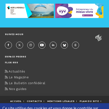
SUIVEZ-NOUS
ESPACE PRESSE
FLUX RSS
Actualités
Le Magazine
Le Bulletin confédéral
Nos guides
ACCUEIL
CONTACTS
MENTIONS LÉGALES
PLAN DU SITE
Ce site utilise des cookies et vous donne le contrôle sur
PROTECTION DES DONNÉES PERSONNELLES