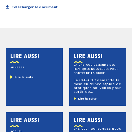
Télécharger le document
lire aussi
lire aussi
LA CFE-CGC DEMANDE DES
ADHÉRER
PRATIQUES NOUVELLES POUR
SORTIR DE LA CRISE
Lire la suite
La CFE-CGC demande la
mise en œuvre rapide de
pratiques nouvelles pour
sortir de...
Lire la suite
lire aussi
lire aussi
CFE-CGC : QUI SOMMES-NOUS
ACCUEIL