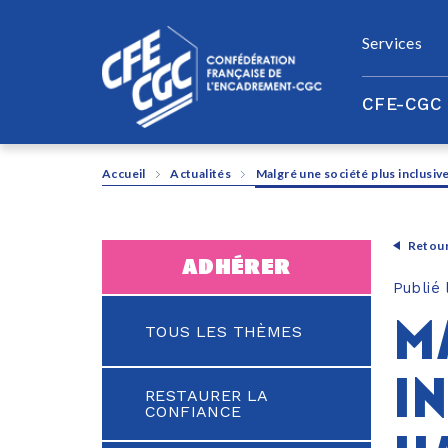
Panneau de gestion des cookies
Services
CFE-CGC
Accueil
Actualités
Malgré une société plus inclusive
Retour
adhérer
Publié
m
TOUS LES THÈMES
in
RESTAURER LA
CONFIANCE