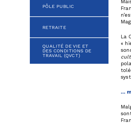
Mai
PÔLE PUBLIC
Fra
n’e
Mag
RETRAITE
La 
« h
QUALITÉ DE VIE ET
son
DES CONDITIONS DE
TRAVAIL (QVCT)
cult
pol
tol
sys
… m
Mal
son
Fra