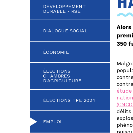
h
DÉVELOPPEMENT
DURABLE - RSE
Alors
DIALOGUE SOCIAL
premi
350 f
ÉCONOMIE
Malgré
popula
ÉLECTIONS
CHAMBRES
contre
D’AGRICULTURE
contra
étude 
nation
ÉLECTIONS TPE 2024
(CNCD
délits
explos
EMPLOI
phéno
puisq