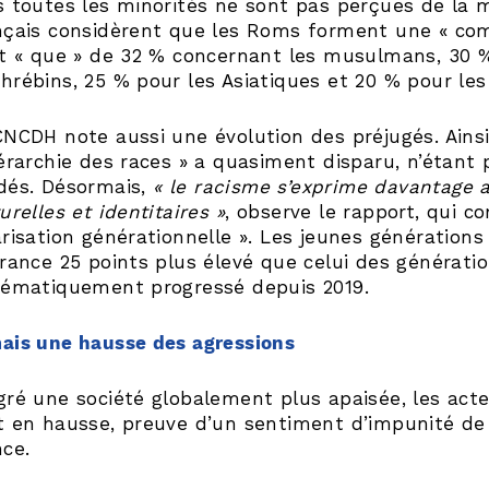
s toutes les minorités ne sont pas perçues de la 
nçais considèrent que les Roms forment une « com
st « que » de 32 % concernant les musulmans, 30 %
hrébins, 25 % pour les Asiatiques et 20 % pour les 
CNCDH note aussi une évolution des préjugés. Ainsi
iérarchie des races » a quasiment disparu, n’étant
dés. Désormais,
« le racisme s’exprime davantage 
urelles et identitaires »
, observe le rapport, qui 
arisation générationnelle ». Les jeunes générations
érance 25 points plus élevé que celui des génératio
tématiquement progressé depuis 2019.
ais une hausse des agressions
gré une société globalement plus apaisée, les acte
t en hausse, preuve d’un sentiment d’impunité de l
nce.