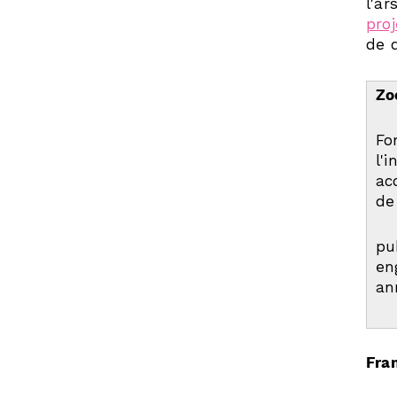
l'ar
pro
de d
Zo
Fo
l'
ac
de
pu
en
an
Fra