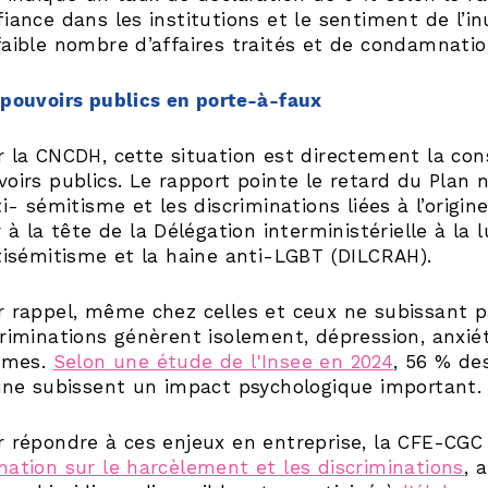
fiance dans les institutions et le sentiment de l’i
faible nombre d’affaires traités et de condamnatio
 pouvoirs publics en porte-à-faux
r la CNCDH, cette situation est directement la c
oirs publics. Le rapport pointe le retard du Plan n
ti- sémitisme et les discriminations liées à l’origi
r à la tête de la Délégation interministérielle à la 
ntisémitisme et la haine anti-LGBT (DILCRAH).
r rappel, même chez celles et ceux ne subissant pa
criminations génèrent isolement, dépression, anxié
times.
Selon une étude de l'Insee en 2024
, 56 % de
gine subissent un impact psychologique important.
r répondre à ces enjeux en entreprise, la CFE-CGC
mation sur le harcèlement et les discriminations
, 