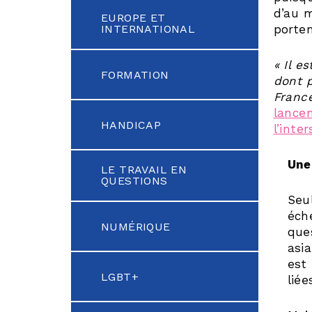
d’au m
EUROPE ET
INTERNATIONAL
porten
« Il e
FORMATION
dont p
Franc
lance
HANDICAP
l’inte
Une
LE TRAVAIL EN
QUESTIONS
Seu
éche
NUMÉRIQUE
que
asi
est
LGBT+
liée