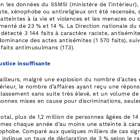
n les données du SSMSI (ministère de l’Intérieur),
iste, xénophobe ou antireligieux ont été recensés,
 atteintes à la vie et violences et les menaces o
menté de 23 % et 14 %. La Direction nationale du 
e détecté 3 144 faits à caractère raciste, antisém
ominance des actes antisémites (1 570 faits), suivi
 faits antimusulmans (173).
ustice insuffisante
 ailleurs, malgré une explosion du nombre d’actes 
térieur, le nombre d’affaires ayant reçu une répon
classement sans suite très élevé, et un volume de
sonnes mises en cause pour discriminations, seul
total, plus de 1,2 million de personnes âgées de 14
times chaque année d’au moins une atteinte à cara
ophobe. Comparé aux quelques milliers de cas signa
a indique un taux de déclaration de 3 % selon le 