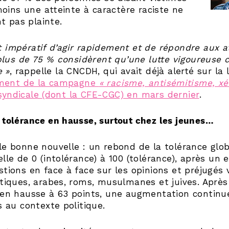
oins une atteinte à caractère raciste ne
t pas plainte.
st impératif d’agir rapidement et de répondre aux 
lus de 75 % considèrent qu’une lutte vigoureuse c
e »
, rappelle la CNCDH, qui avait déjà alerté sur la 
ment de la campagne
« racisme, antisémitisme, xén
rsyndicale (dont la CFE-CGC) en mars dernier
.
 tolérance en hausse, surtout chez les jeunes…
le bonne nouvelle : un rebond de la tolérance globa
lle de 0 (intolérance) à 100 (tolérance), après un 
stions en face à face sur les opinions et préjugés 
atiques, arabes, roms, musulmanes et juives. Après
 en hausse à 63 points, une augmentation continue
s au contexte politique.