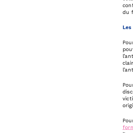
con
du 
Les
Pou
pouv
l’an
clai
l’a
Pou
dis
vic
ori
Pou
for