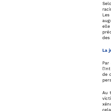
Selo
rac
Les
aug
ell
préd
des
La j
Par
l’In
de 
per
Au 
vic
xén
cel