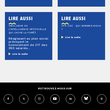
lire aussi
lire aussi
ONCLUSIVE OU
CFE-CGC : QUI SOMMES-NOUS
L'INTELLIGENCE ARTIFICIELLE
?
QUI CACHE LA FORÊT…
Lire la suite
Réagissant au plan social
prévoyant le
licenciement de 217 des
380 salariés...
Lire la suite
RETROUVEZ-NOUS SUR