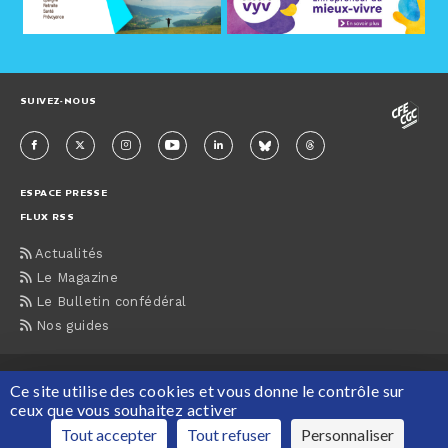
SUIVEZ-NOUS
ESPACE PRESSE
FLUX RSS
Actualités
Le Magazine
Le Bulletin confédéral
Nos guides
ACCUEIL
CONTACTS
MENTIONS LÉGALES
PLAN DU SITE
Ce site utilise des cookies et vous donne le contrôle sur
PROTECTION DES DONNÉES PERSONNELLES
ceux que vous souhaitez activer
Maison de la CFE-CGC, 63 rue du Rocher, 75008 Paris Tél : 01 55 30 12 12
Tout accepter
Tout refuser
Personnaliser