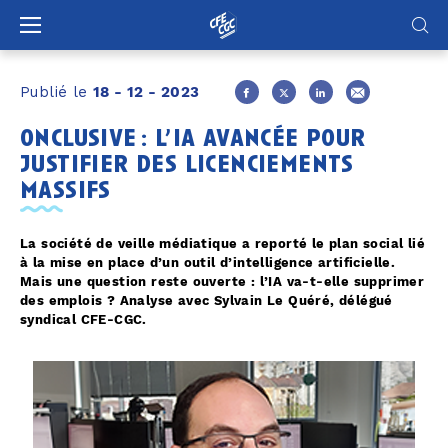
Panneau de gestion des cookies
Publié le
18 - 12 - 2023
onclusive : l’ia avancée pour
justifier des licenciements
massifs
La société de veille médiatique a reporté le plan social lié
à la mise en place d’un outil d’intelligence artificielle.
Mais une question reste ouverte : l’IA va-t-elle supprimer
des emplois ? Analyse avec Sylvain Le Quéré, délégué
syndical CFE-CGC.