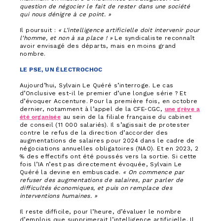
question de négocier le fait de rester dans une société
qui nous dénigre à ce point. »
Il poursuit :
« L’intelligence artificielle doit intervenir pour
l’homme, et non à sa place ! »
Le syndicaliste reconnaît
avoir envisagé des départs, mais en moins grand
nombre.
LE PSE, UN ÉLECTROCHOC
Aujourd’hui, Sylvain Le Quéré s’interroge. Le cas
d’Onclusive est-il le premier d’une longue série ? Et
d’évoquer Accenture. Pour la première fois, en octobre
dernier, notamment à l’appel de la CFE-CGC,
une grève a
été organisée
au sein de la filiale française du cabinet
de conseil (11 000 salariés). Il s’agissait de protester
contre le refus de la direction d’accorder des
augmentations de salaires pour 2024 dans le cadre de
négociations annuelles obligatoires (NAO). Et en 2023, 2
% des effectifs ont été poussés vers la sortie. Si cette
fois l’IA n’est pas directement évoquée, Sylvain Le
Quéré la devine en embuscade.
« On commence par
refuser des augmentations de salaires, par parler de
difficultés économiques, et puis on remplace des
interventions humaines. »
Il reste difficile, pour l’heure, d’évaluer le nombre
d’emplois que supprimerait l’intelligence artificielle. Il