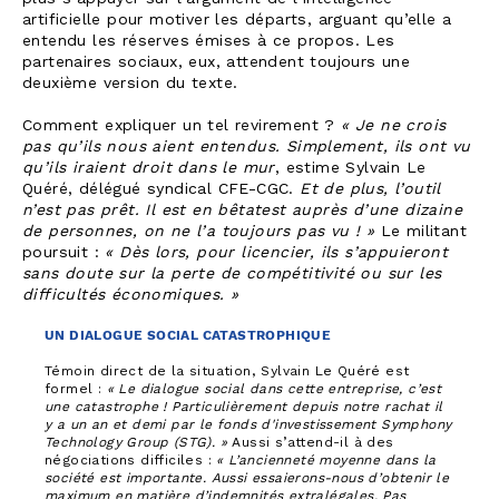
artificielle pour motiver les départs, arguant qu’elle a
entendu les réserves émises à ce propos. Les
partenaires sociaux, eux, attendent toujours une
deuxième version du texte.
Comment expliquer un tel revirement ?
« Je ne crois
pas qu’ils nous aient entendus. Simplement, ils ont vu
qu’ils iraient droit dans le mur
, estime Sylvain Le
Quéré, délégué syndical CFE-CGC.
Et de plus, l’outil
n’est pas prêt.
Il est en bêtatest auprès d’une dizaine
de personnes, on ne l’a toujours pas vu ! »
Le militant
poursuit :
« Dès lors, pour licencier, ils s’appuieront
sans doute sur la perte de compétitivité ou sur les
difficultés économiques. »
UN DIALOGUE SOCIAL CATASTROPHIQUE
Témoin direct de la situation, Sylvain Le Quéré est
formel :
« Le dialogue social dans cette entreprise, c’est
une catastrophe ! Particulièrement depuis notre rachat il
y a un an et demi par le fonds d'investissement Symphony
Technology Group (STG). »
Aussi s’attend-il à des
négociations difficiles :
« L’ancienneté moyenne dans la
société est importante. Aussi essaierons-nous d’obtenir le
maximum en matière d’indemnités extralégales. Pas