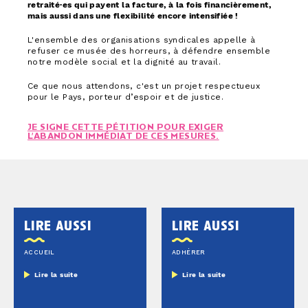
retraité·es qui payent la facture, à la fois financièrement,
mais aussi dans une flexibilité encore intensifiée !
L'ensemble des organisations syndicales appelle à
refuser ce musée des horreurs, à défendre ensemble
notre modèle social et la dignité au travail.
Ce que nous attendons, c'est un projet respectueux
pour le Pays, porteur d’espoir et de justice.
JE SIGNE CETTE PÉTITION POUR EXIGER
L’ABANDON IMMÉDIAT DE CES MESURES.
lire aussi
lire aussi
ACCUEIL
ADHÉRER
Lire la suite
Lire la suite