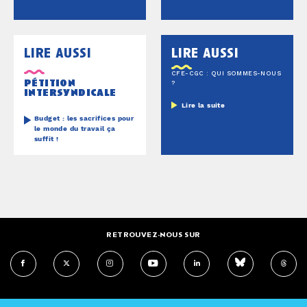
lire aussi
lire aussi
CFE-CGC : QUI SOMMES-NOUS
pétition
?
intersyndicale
Lire la suite
Budget : les sacrifices pour
le monde du travail ça
suffit !
RETROUVEZ-NOUS SUR