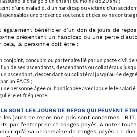
i assume la charge d’un enfant de moins de 20 ans ;
teint d’une maladie, d’un handicap ou victime d’un acciden
dispensables une présence soutenue et des soins contraig
t également bénéficier d’un don de jours de repos 
sonne présentant un handicap ou une perte d’auton
 cela, la personne doit être :
n conjoint, concubin ou partenaire lié par un pacte civil de 
 l’un de ses ascendants, descendants ou collatéraux jusqu
 un ascendant, descendant ou collatéral jusqu’au 4e degré
é par un PACS ;
 une personne âgée ou handicapée avec laquelle le salarié 
gulière et fréquente.
LS SONT LES JOURS DE REPOS QUI PEUVENT ET
 les jours de repos non pris sont concernés : RTT,
erts par l’entreprise et congés payés. À noter tout
oncer qu’à sa 5e semaine de congés payés. Le don