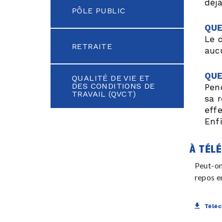
déj
PÔLE PUBLIC
QUE
Le 
RETRAITE
auc
QUE
QUALITÉ DE VIE ET
DES CONDITIONS DE
Pen
TRAVAIL (QVCT)
sa 
eff
Enf
à télé
Peut-on
repos e
Téléc