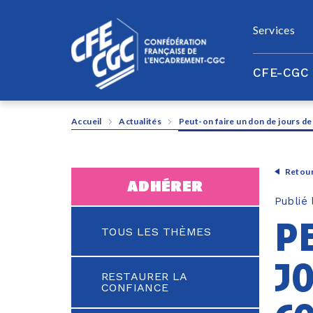
Panneau de gestion des cookies
Services
CFE-CGC
Accueil
Actualités
Peut-on faire un don de jours de
Retour
adhérer
Publié
p
TOUS LES THÈMES
j
RESTAURER LA
CONFIANCE