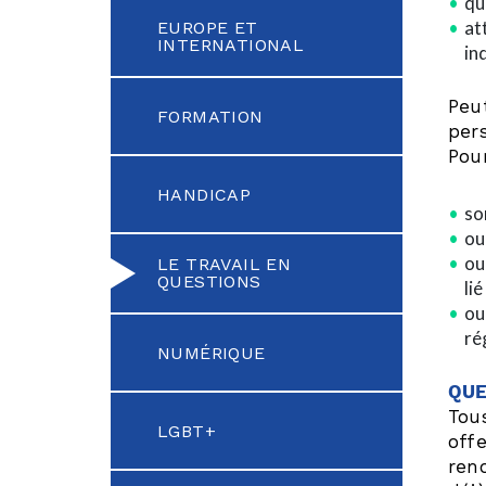
qu
at
EUROPE ET
INTERNATIONAL
in
Peu
FORMATION
per
Pour
HANDICAP
so
ou
ou
LE TRAVAIL EN
QUESTIONS
li
ou
ré
NUMÉRIQUE
QUE
Tous
LGBT+
off
ren