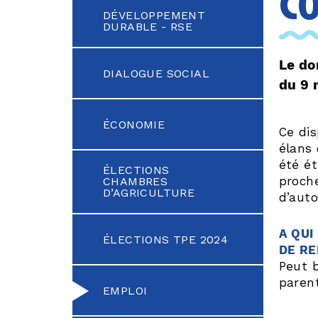
c
DÉVELOPPEMENT
DURABLE - RSE
Le do
DIALOGUE SOCIAL
du 9 
ÉCONOMIE
Ce dis
élans 
été ét
ÉLECTIONS
proch
CHAMBRES
D’AGRICULTURE
d’auto
A QUI
ÉLECTIONS TPE 2024
DE RE
Peut b
parent
EMPLOI