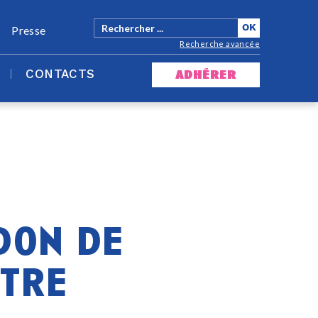
Presse
Recherche avancée
CONTACTS
adhérer
don de
ntre