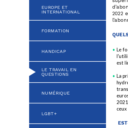
supéri
d’abon
EUROPE ET
INTERNATIONAL
2022 e
l’abon
FORMATION
QUELS
Le fo
HANDICAP
l’uti
est l
LE TRAVAIL EN
QUESTIONS
La pr
hydro
trans
NUMÉRIQUE
euros
2021)
ceux 
LGBT+
EST