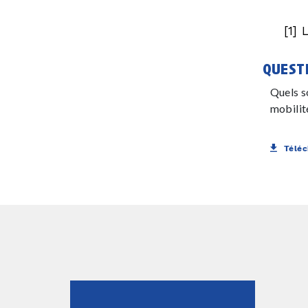
[1] 
quest
Quels so
mobilité
Téléc