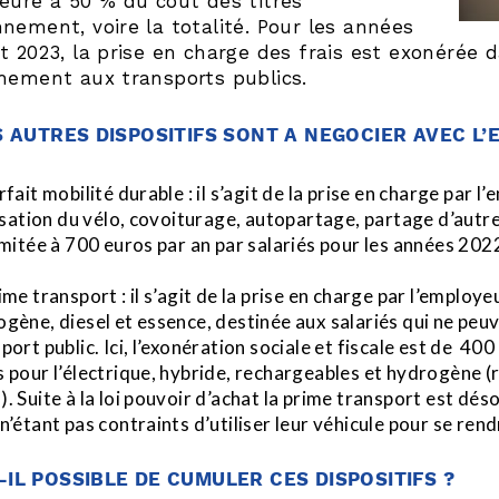
eure à 50 % du coût des titres
nement, voire la totalité. Pour les années
t 2023, la prise en charge des frais est exonérée 
nement aux transports publics.
 AUTRES DISPOSITIFS SONT A NEGOCIER AVEC L’
rfait mobilité durable : il s’agit de la prise en charge par l
lisation du vélo, covoiturage, autopartage, partage d’autre
imitée à 700 euros par an par salariés pour les années 20
ime transport : il s’agit de la prise en charge par l’employeu
gène, diesel et essence, destinée aux salariés qui ne peuve
port public. Ici, l’exonération sociale et fiscale est de 40
 pour l’électrique, hybride, rechargeables et hydrogène 
. Suite à la loi pouvoir d’achat la prime transport est dés
n’étant pas contraints d’utiliser leur véhicule pour se rendr
-IL POSSIBLE DE CUMULER CES DISPOSITIFS ?