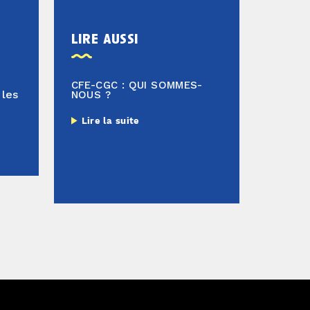
lire aussi
CFE-CGC : QUI SOMMES-
 les
NOUS ?
Lire la suite