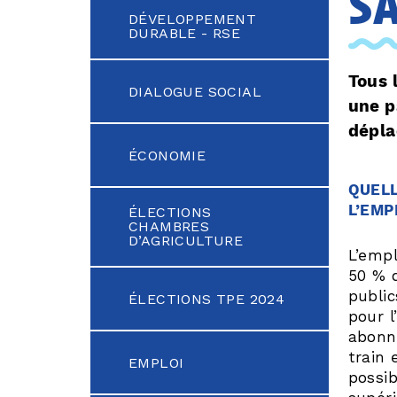
s
DÉVELOPPEMENT
DURABLE - RSE
Tous 
DIALOGUE SOCIAL
une p
dépla
ÉCONOMIE
QUELL
L’EMP
ÉLECTIONS
CHAMBRES
D’AGRICULTURE
L’empl
50 % 
public
ÉLECTIONS TPE 2024
pour l
abonn
train 
EMPLOI
possib