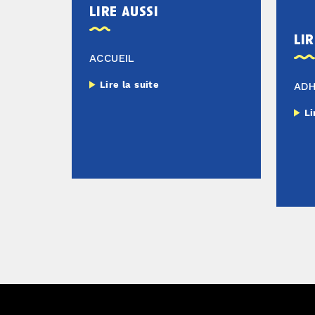
lire aussi
lir
ACCUEIL
Lire la suite
AD
Li