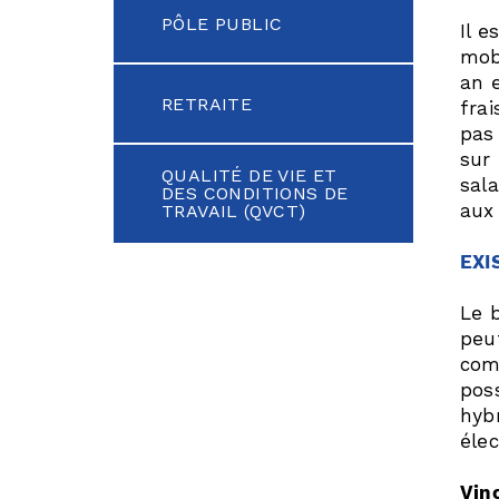
PÔLE PUBLIC
Il e
mob
an e
RETRAITE
fra
pas 
sur 
QUALITÉ DE VIE ET
sal
DES CONDITIONS DE
aux
TRAVAIL (QVCT)
EXI
Le 
peut
comp
pos
hyb
élec
Vin