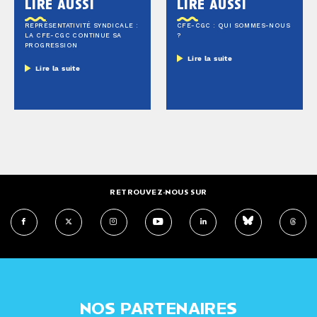
lire aussi
lire aussi
REPRÉSENTATIVITÉ SYNDICALE :
CFE-CGC : QUI SOMMES-NOUS
LA CFE-CGC CONTINUE SA
?
PROGRESSION
Lire la suite
Lire la suite
RETROUVEZ-NOUS SUR
NOS PARTENAIRES