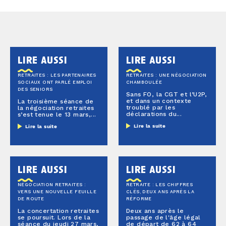
lire aussi
lire aussi
RETRAITES : LES PARTENAIRES
RETRAITES : UNE NÉGOCIATION
SOCIAUX ONT PARLÉ EMPLOI
CHAMBOULÉE
DES SENIORS
Sans FO, la CGT et l’U2P,
et dans un contexte
La troisième séance de
troublé par les
la négociation retraites
déclarations du...
s’est tenue le 13 mars,...
Lire la suite
Lire la suite
lire aussi
lire aussi
NÉGOCIATION RETRAITES :
RETRAITE : LES CHIFFRES
VERS UNE NOUVELLE FEUILLE
CLÉS, DEUX ANS APRÈS LA
DE ROUTE
RÉFORME
La concertation retraites
Deux ans après le
se poursuit. Lors de la
passage de l'âge légal
séance du jeudi 27 mars,
de départ de 62 à 64