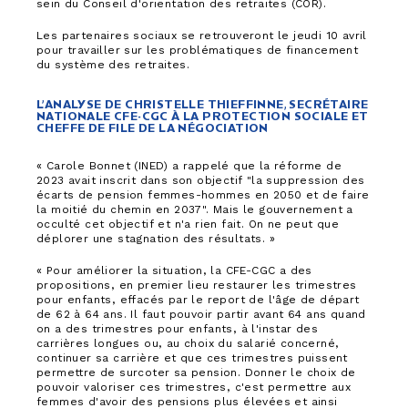
sein du Conseil d'orientation des retraites (COR).
Les partenaires sociaux se retrouveront le jeudi 10 avril
pour travailler sur les problématiques de financement
du système des retraites.
L’ANALYSE DE CHRISTELLE THIEFFINNE, SECRÉTAIRE
NATIONALE CFE-CGC À LA PROTECTION SOCIALE ET
CHEFFE DE FILE DE LA NÉGOCIATION
« Carole Bonnet (INED) a rappelé que la réforme de
2023 avait inscrit dans son objectif "la suppression des
écarts de pension femmes-hommes en 2050 et de faire
la moitié du chemin en 2037". Mais le gouvernement a
occulté cet objectif et n'a rien fait. On ne peut que
déplorer une stagnation des résultats. »
« Pour améliorer la situation, la CFE-CGC a des
propositions, en premier lieu restaurer les trimestres
pour enfants, effacés par le report de l'âge de départ
de 62 à 64 ans. Il faut pouvoir partir avant 64 ans quand
on a des trimestres pour enfants, à l'instar des
carrières longues ou, au choix du salarié concerné,
continuer sa carrière et que ces trimestres puissent
permettre de surcoter sa pension. Donner le choix de
pouvoir valoriser ces trimestres, c'est permettre aux
femmes d'avoir des pensions plus élevées et ainsi