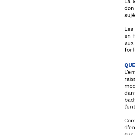
La l
donn
suj
Les
en f
aux
forf
QUE
L’em
rai
moda
dans
bad
l’en
Com
d’en
sur 