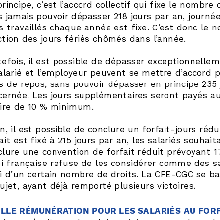
rincipe, c’est l’accord collectif qui fixe le nombre
s jamais pouvoir dépasser 218 jours par an, journée
s travaillés chaque année est fixe. C’est donc le 
ction des jours fériés chômés dans l’année.
efois, il est possible de dépasser exceptionnellem
salarié et l’employeur peuvent se mettre d’accord 
s de repos, sans pouvoir dépasser en principe 235 
cernée. Les jours supplémentaires seront payés au
aire de 10 % minimum.
n, il est possible de conclure un forfait-jours rédu
ait est fixé à 215 jours par an, les salariés souhai
lure une convention de forfait réduit prévoyant 172
oi française refuse de les considérer comme des sa
si d’un certain nombre de droits. La CFE-CGC se bat
ujet, ayant déjà remporté plusieurs victoires.
LLE RÉMUNÉRATION POUR LES SALARIÉS AU FORF