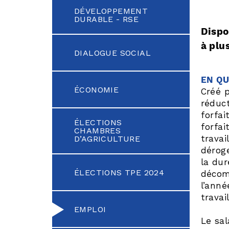
DÉVELOPPEMENT
DURABLE - RSE
Dispo
à plu
DIALOGUE SOCIAL
EN QU
ÉCONOMIE
Créé p
réduct
forfai
ÉLECTIONS
forfai
CHAMBRES
travai
D’AGRICULTURE
déroge
la dur
ÉLECTIONS TPE 2024
décom
l’ann
travai
EMPLOI
Le sal