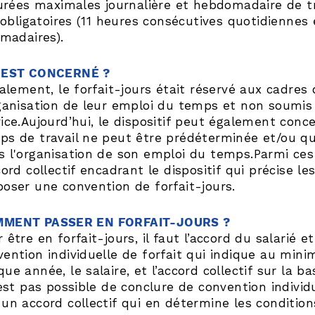
rées maximales journalière et hebdomadaire de tra
obligatoires (11 heures consécutives quotidiennes
madaires).
 EST CONCERNÉ ?
tialement, le forfait-jours était réservé aux cadr
ganisation de leur emploi du temps et non soumis à 
ice.Aujourd’hui, le dispositif peut également conc
ps de travail ne peut être prédéterminée et/ou qu
s l'organisation de son emploi du temps.Parmi ces
cord collectif encadrant le dispositif qui précise le
poser une convention de forfait-jours.
MENT PASSER EN FORFAIT-JOURS ?
 être en forfait-jours, il faut l’accord du salarié 
vention individuelle de forfait qui indique au min
ue année, le salaire, et l’accord collectif sur la b
’est pas possible de conclure de convention individue
 un accord collectif qui en détermine les conditio