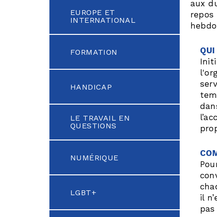
aux du
EUROPE ET
repos 
INTERNATIONAL
hebdo
QUI
FORMATION
Ini
l'or
serv
HANDICAP
tem
dan
l’ac
LE TRAVAIL EN
QUESTIONS
pro
COM
NUMÉRIQUE
Pour
con
chaq
LGBT+
il n
pas