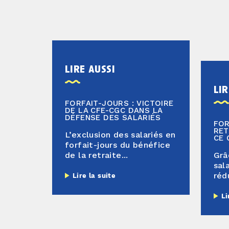
lire aussi
lir
FORFAIT-JOURS : VICTOIRE
DE LA CFE-CGC DANS LA
DÉFENSE DES SALARIÉS
FOR
RET
L’exclusion des salariés en
CE 
forfait-jours du bénéfice
de la retraite...
Grâ
sal
réd
Lire la suite
Li