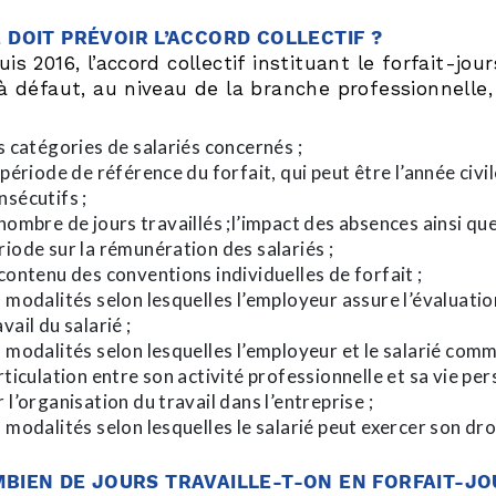
 DOIT PRÉVOIR L’ACCORD COLLECTIF ?
is 2016, l’accord collectif instituant le forfait-jou
à défaut, au niveau de la branche professionnelle, 
s catégories de salariés concernés ;
 période de référence du forfait, qui peut être l’année civ
nsécutifs ;
 nombre de jours travaillés ;l’impact des absences ainsi qu
riode sur la rémunération des salariés ;
 contenu des conventions individuelles de forfait ;
s modalités selon lesquelles l’employeur assure l’évaluation
avail du salarié ;
s modalités selon lesquelles l’employeur et le salarié comm
articulation entre son activité professionnelle et sa vie pe
r l’organisation du travail dans l’entreprise ;
s modalités selon lesquelles le salarié peut exercer son dro
BIEN DE JOURS TRAVAILLE-T-ON EN FORFAIT-JO