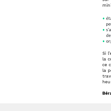
min
ét
pe
s'
de
or
Si l
la c
ce 
la 
tra
heu
Bér