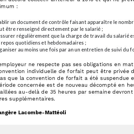
imum :
ablir un document de contrôle faisant apparaître le nombre
ut être renseigné directement par le salarié ;
assurer régulièrement que la charge de travail du salarié 
 repos quotidiens et hebdomadaires ;
ganiser au moins une fois par an un entretien de suivi du fo
’employeur ne respecte pas ses obligations en matiè
onvention individuelle de forfait peut être privée 
cas que la convention de forfait a été suspendue 
période concernée est de nouveau décompté en heur
vaillées au-delà de 35 heures par semaine devron
res supplémentaires.
angère Lacombe-Mattéoli