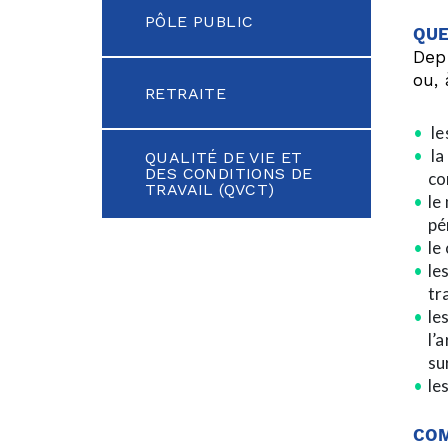
PÔLE PUBLIC
QUE
Depu
ou, 
RETRAITE
le
la
QUALITÉ DE VIE ET
DES CONDITIONS DE
co
TRAVAIL (QVCT)
le
pé
le
le
tr
le
l’
su
le
COM