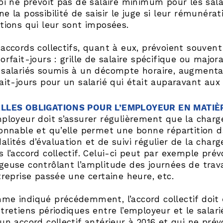
oi ne prévoit pas de salaire minimum pour les salar
e la possibilité de saisir le juge si leur rémunéra
étions qui leur sont imposées.
 accords collectifs, quant à eux, prévoient souven
orfait-jours : grille de salaire spécifique ou major
 salariés soumis à un décompte horaire, augmenta
ait-jours pour un salarié qui était auparavant aux 
LLES OBLIGATIONS POUR L’EMPLOYEUR EN MATIÈR
ployeur doit s’assurer régulièrement que la charge
sonnable et qu’elle permet une bonne répartition d
lités d’évaluation et de suivi régulier de la charg
 l’accord collectif. Celui-ci peut par exemple pré
geuse contrôlant l’amplitude des journées de trava
treprise passée une certaine heure, etc.
me indiqué précédemment, l’accord collectif doit 
tretiens périodiques entre l’employeur et le salari
un accord collectif antérieur à 2016 et qui ne prév