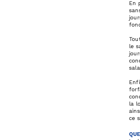
En p
san
jour
fon
Tout
le 
jour
con
sal
Enfi
forf
conc
la l
ain
ce s
QUE