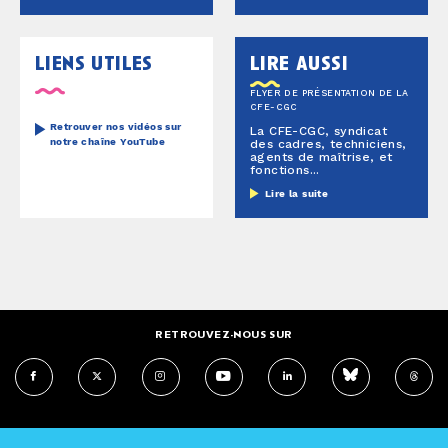
liens utiles
lire aussi
FLYER DE PRÉSENTATION DE LA
CFE-CGC
Retrouver nos vidéos sur
La CFE-CGC, syndicat
notre chaîne YouTube
des cadres, techniciens,
agents de maîtrise, et
fonctions...
Lire la suite
RETROUVEZ-NOUS SUR