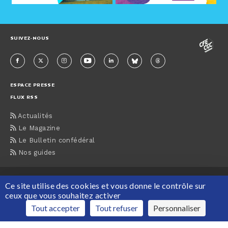
SUIVEZ-NOUS
ESPACE PRESSE
FLUX RSS
Actualités
Le Magazine
Le Bulletin confédéral
Nos guides
ACCUEIL
CONTACTS
MENTIONS LÉGALES
PLAN DU SITE
Ce site utilise des cookies et vous donne le contrôle sur
PROTECTION DES DONNÉES PERSONNELLES
ceux que vous souhaitez activer
Maison de la CFE-CGC, 63 rue du Rocher, 75008 Paris Tél : 01 55 30 12 12
Tout accepter
Tout refuser
Personnaliser