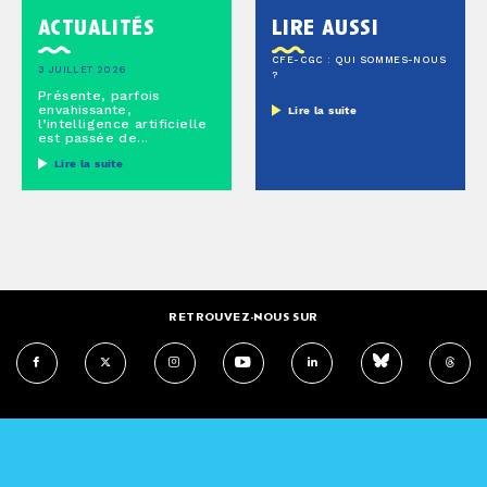
actualités
lire aussi
CFE-CGC : QUI SOMMES-NOUS
3 JUILLET 2026
?
Présente, parfois
envahissante,
Lire la suite
l’intelligence artificielle
est passée de...
Lire la suite
RETROUVEZ-NOUS SUR