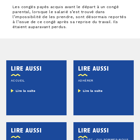
Les congés payés acquis avant le départ à un congé
parental, lorsque le salarié s’est trouvé dans
l’impossibilité de les prendre, sont désormais reportés
à l’issue de ce congé après sa reprise du travail. Ils
étaient auparavant perdus.
lire aussi
lire aussi
ACCUEIL
ADHÉRER
Lire la suite
Lire la suite
lire aussi
lire aussi
CFE-CGC : QUI SOMMES-NOUS