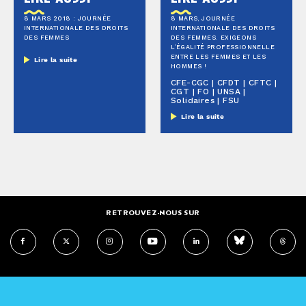
8 MARS 2018 : JOURNÉE
8 MARS, JOURNÉE
INTERNATIONALE DES DROITS
INTERNATIONALE DES DROITS
DES FEMMES
DES FEMMES. EXIGEONS
L’ÉGALITÉ PROFESSIONNELLE
ENTRE LES FEMMES ET LES
Lire la suite
HOMMES !
CFE-CGC | CFDT | CFTC |
CGT | FO | UNSA |
Solidaires | FSU
Lire la suite
RETROUVEZ-NOUS SUR