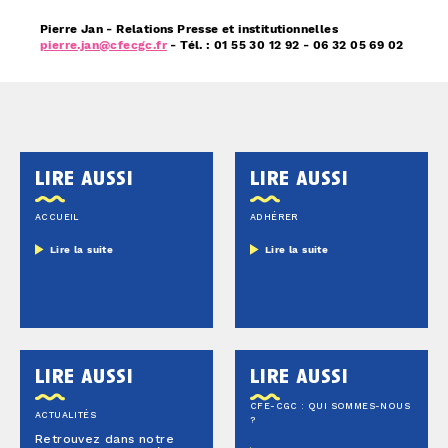
​Pierre Jan - Relations Presse et institutionnelles
pierre.jan@cfecgc.fr
- Tél. : 01 55 30 12 92 - 06 32 05 69 02
lire aussi
lire aussi
ACCUEIL
ADHÉRER
Lire la suite
Lire la suite
lire aussi
lire aussi
CFE-CGC : QUI SOMMES-NOUS
ACTUALITÉS
?
Retrouvez dans notre