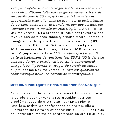
Notamment la SNCF, France Telecom et EDF.
« On peut également s’interroger sur la responsabilité et
les choix politiques faits par les gouvernements français
successifs depuis 30 ans, qui ont peut-être saisi ces
opportunités pour aller plus en avant sur la libéralisation
de certains secteurs et la transformation des statuts, par
exemple La Poste, passée en 2010 d’Epic en SA »
, ajoute
Maxime Vergnault. La création d’Epic n’est toutefois pas
révolue ces dernières années, précise André Thomas, à
l’image de la Banque publique d’investissement (BPI,
fondée en 2012), de l’AFPA (transformée en Epic en
2017) ou encore de Solidéo, créée en 2017 pour les
Jeux Olympiques de Paris 2024.
« Alors que l’exécutif
parle actuellement de renationaliser EDF à 100 % dans un
contexte de forte problématique sur la souveraineté
énergétique, il pourrait envisager de revenir au statut
d’Epic
, estime Maxime Vergnault.
Tout est question de
choix politique pour une entreprise si stratégique. »
MISSIONS PUBLIQUES ET CONCURRENCE
ÉCONOMIQUE
Dans une seconde table ronde, André Thomas a donné
la parole à deux universitaires travaillant sur les
problématiques de droit relatif aux EPIC : Pierre
Levallois, maître de conférences en droit public à
l’Université de Lorraine et chercheur à l'IRENEE, et Louis
de Fontenelle, maître de conférences en droit public au