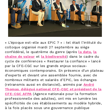
« L’époque est-elle aux EPIC ? » : tel était l’intitulé du
colloque organisé mardi 27 septembre au siège
confédéral, le quatrième du genre (après
la data
,
la
chaîne de valeur
et
la biodiversité
) dans le cadre du
cycle de conférences « Restaurer la confiance » lancé
par la CFE-CGC sur les grands enjeux sociaux-
économiques contemporains. En présence d’un plateau
d’experts et devant une assemblée fournie, avec de
nombreux militants et salariés d’EPIC, les échanges
(retransmis aussi en distanciel), animés par
André
Thomas, délégué national CFE-CGC et président de la
CFE-CGC AFPA
(Agence nationale pour la formation
professionnelle des adultes), ont mis en lumière les
spécificités de ces établissements au modèle hybride,
à la fois placés sous une gouvernance publique