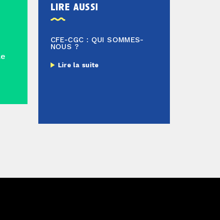
lire aussi
CFE-CGC : QUI SOMMES-
NOUS ?
le
Lire la suite