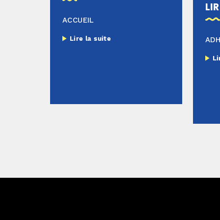
lir
ACCUEIL
Lire la suite
AD
Li