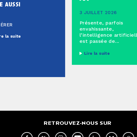
e aussi
3 JUILLET 2026
Présente, parfois
HÉRER
envahissante,
l’intelligence artificiel
re la suite
est passée de...
Lire la suite
RETROUVEZ-NOUS SUR