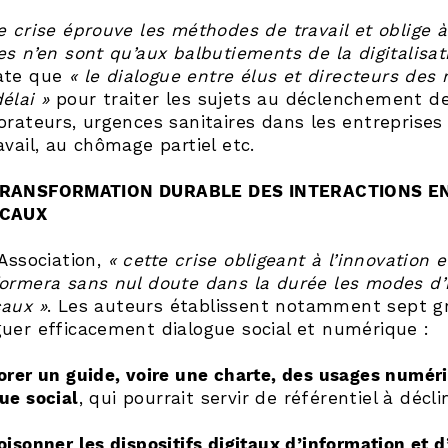
e crise éprouve les méthodes de travail et oblige à
es n’en sont qu’aux balbutiements de la digitalisat
ate que
« le dialogue entre élus et directeurs des 
élai »
pour traiter les sujets au déclenchement de 
orateurs, urgences sanitaires dans les entreprises 
avail, au chômage partiel etc.
RANSFORMATION DURABLE DES INTERACTIONS ENT
ICAUX
’Association,
« cette crise obligeant à l’innovation e
ormera sans nul doute dans la durée les modes d’i
caux »
. Les auteurs établissent notamment sept 
uer efficacement dialogue social et numérique :
orer un guide, voire une charte, des usages numér
ue social
, qui pourrait servir de référentiel à déc
oisonner les dispositifs digitaux d’information et 