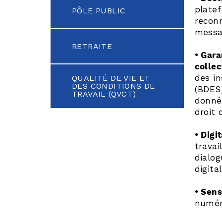
platef
PÔLE PUBLIC
reconn
messag
RETRAITE
• Gara
collec
des i
QUALITÉ DE VIE ET
DES CONDITIONS DE
(BDES)
TRAVAIL (QVCT)
donnée
droit 
• Digi
travai
dialog
digita
• Sens
numér