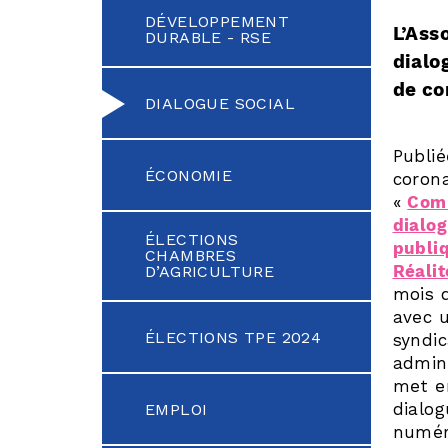
DÉVELOPPEMENT
L’Ass
DURABLE - RSE
dialo
de co
DIALOGUE SOCIAL
Publié
ÉCONOMIE
corona
«
Comm
dialog
ÉLECTIONS
publi
CHAMBRES
Réalit
D’AGRICULTURE
mois d
avec u
ÉLECTIONS TPE 2024
syndic
admini
met e
dialog
EMPLOI
numér