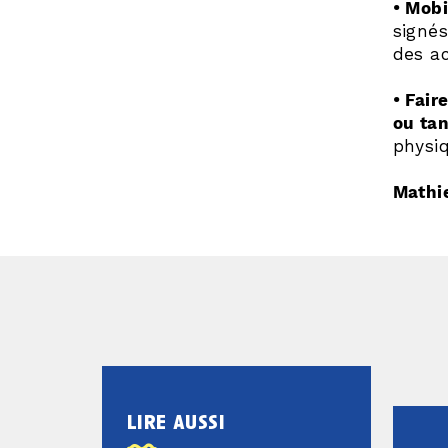
• Mobi
signés
des ac
• Fair
ou tan
physiq
Mathi
lire aussi