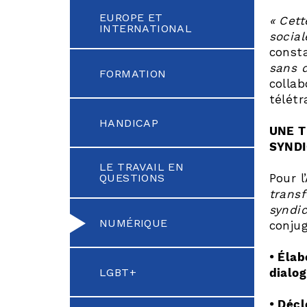
EUROPE ET
« Cett
INTERNATIONAL
social
const
sans d
FORMATION
collab
télétr
HANDICAP
UNE T
SYND
LE TRAVAIL EN
QUESTIONS
Pour l
transf
syndi
NUMÉRIQUE
conjug
• Élab
LGBT+
dialog
• Décl