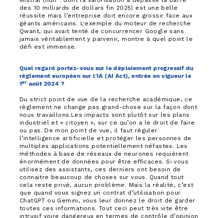
Mistral (ndlr : dont la valorisation a dépassé la barre
des 10 milliards de dollars fin 2025) est une belle
réussite mais l’entreprise doit encore grossir face aux
géants américains. L'exemple du moteur de recherche
Qwant, qui avait tenté de concurrencer Google sans
jamais véritablement y parvenir, montre à quel point le
défi est immense.
Quel regard portez-vous sur le déploiement progressif du
règlement européen sur l'IA (AI Act), entrée en vigueur le
er
1
août 2024 ?
Du strict point de vue de la recherche académique, ce
règlement ne change pas grand-chose sur la façon dont
nous travaillons.Les impacts sont plutôt sur les plans
industriel et « citoyen », sur ce qu’on a le droit de faire
ou pas. De mon point de vue, il faut réguler
l’intelligence artificielle et protéger les personnes de
multiples applications potentiellement néfastes. Les
méthodes à base de réseaux de neurones requièrent
énormément de données pour être efficaces. Si vous
utilisez des assistants, ces derniers ont besoin de
connaitre beaucoup de choses sur vous. Quand tout
cela reste privé, aucun problème. Mais la réalité, c’est
que quand vous signez un contrat d’utilisation pour
ChatGPT ou Gemini, vous leur donnez le droit de garder
toutes ces informations. Tout ceci peut très vite être
intrusif voire dangereux en termes de contrôle d’opinion