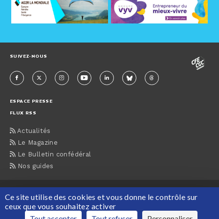
SUIVEZ-NOUS
ESPACE PRESSE
FLUX RSS
Actualités
Le Magazine
Le Bulletin confédéral
Nos guides
ACCUEIL
CONTACTS
MENTIONS LÉGALES
PLAN DU SITE
Ce site utilise des cookies et vous donne le contrôle sur
PROTECTION DES DONNÉES PERSONNELLES
ceux que vous souhaitez activer
Maison de la CFE-CGC, 63 rue du Rocher, 75008 Paris Tél : 01 55 30 12 12
Tout accepter
Tout refuser
Personnaliser