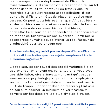
les conséquences du déploiement de l’IA sur la
transformation, la disparition et la création de tel ou tel
métier dans tel et tel secteur. Les travaux que j’ai
regardés sur le sujet restent assez nébuleux. Il est
donc très difficile en l’état de placer un quelconque
curseur. On peut toutefois estimer que l’IA peut être -
et devrait être - un outil et un assistant afin de faciliter
la réalisation de certaines tâches répétitives,
permettant à chacun de se concentrer sur son vrai cœur
de métier en faisant valoir son expertise. Combiner IA
et expertise humaine peut s’avérer un réel facteur de
productivité pour les entreprises.
Pour les salariés, n’y a-t-il pas un risque d’intensification
du travail à ne traiter que des sujets complexes à forte
dimension cognitive ?
C’est exact, ce sont aussi des problématiques à bien
appréhender en entreprise. Par ailleurs, si vous avez
une aide fiable, divers travaux montrent qu’il peut y
avoir un biais psychologique qui fait que l’employé ne
vérifie plus le travail que réalise correctement une IA
90 % du temps. Il convient donc de rester vigilant afin
de toujours assurer un minimum de vérification, y
compris sur les dossiers les plus simples à traiter.
Dans le monde du travail, l'IA peut aussi être utilisée pour