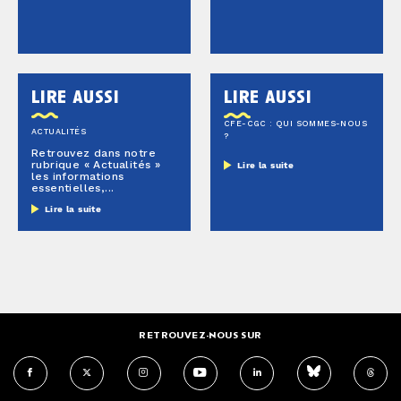
lire aussi
lire aussi
CFE-CGC : QUI SOMMES-NOUS
ACTUALITÉS
?
Retrouvez dans notre
rubrique « Actualités »
Lire la suite
les informations
essentielles,...
Lire la suite
RETROUVEZ-NOUS SUR