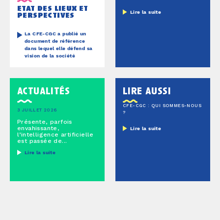
etat des lieux et
Lire la suite
perspectives
La CFE-CGC a publié un
document de référence
dans lequel elle défend sa
vision de la société
actualités
lire aussi
CFE-CGC : QUI SOMMES-NOUS
3 JUILLET 2026
?
Présente, parfois
envahissante,
Lire la suite
l’intelligence artificielle
est passée de...
Lire la suite