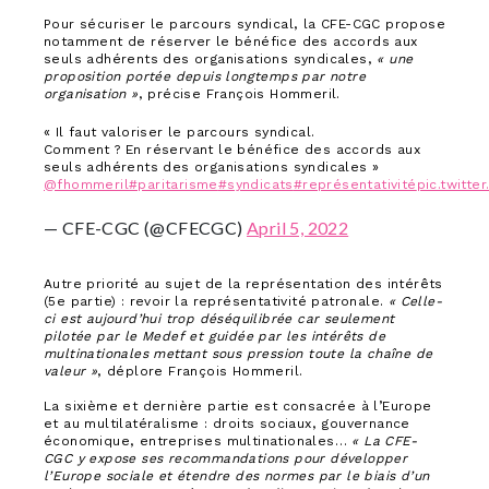
Pour sécuriser le parcours syndical, la CFE-CGC propose
notamment de réserver le bénéfice des accords aux
seuls adhérents des organisations syndicales,
« une
proposition portée depuis longtemps par notre
organisation »
, précise François Hommeril.
« Il faut valoriser le parcours syndical.
Comment ? En réservant le bénéfice des accords aux
seuls adhérents des organisations syndicales »
@fhommeril
#paritarisme
#syndicats
#représentativité
pic.twitt
— CFE-CGC (@CFECGC)
April 5, 2022
Autre priorité au sujet de la représentation des intérêts
(5e partie) : revoir la représentativité patronale.
« Celle-
ci est aujourd’hui trop déséquilibrée car seulement
pilotée par le Medef et guidée par les intérêts de
multinationales mettant sous pression toute la chaîne de
valeur »
, déplore François Hommeril.
La sixième et dernière partie est consacrée à l’Europe
et au multilatéralisme : droits sociaux, gouvernance
économique, entreprises multinationales…
« La CFE-
CGC y expose ses recommandations pour développer
l’Europe sociale et étendre des normes par le biais d’un