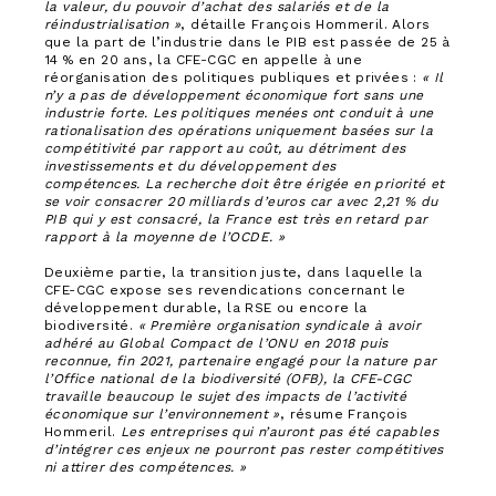
la valeur, du pouvoir d’achat des salariés et de la
réindustrialisation »
, détaille François Hommeril. Alors
que la part de l’industrie dans le PIB est passée de 25 à
14 % en 20 ans, la CFE-CGC en appelle à une
réorganisation des politiques publiques et privées :
« Il
n’y a pas de développement économique fort sans une
industrie forte. Les politiques menées ont conduit à une
rationalisation des opérations uniquement basées sur la
compétitivité par rapport au coût, au détriment des
investissements et du développement des
compétences. La recherche doit être érigée en priorité et
se voir consacrer 20 milliards d’euros car avec 2,21 % du
PIB qui y est consacré, la France est très en retard par
rapport à la moyenne de l’OCDE. »
Deuxième partie, la transition juste, dans laquelle la
CFE-CGC expose ses revendications concernant le
développement durable, la RSE ou encore la
biodiversité.
« Première organisation syndicale à avoir
adhéré au Global Compact de l’ONU en 2018 puis
reconnue, fin 2021, partenaire engagé pour la nature par
l’Office national de la
biodiversité (OFB), la CFE-CGC
travaille beaucoup le sujet des impacts de l’activité
économique sur l’environnement »
, résume François
Hommeril.
Les entreprises qui n’auront pas été capables
d’intégrer ces enjeux ne pourront pas rester compétitives
ni attirer des compétences. »