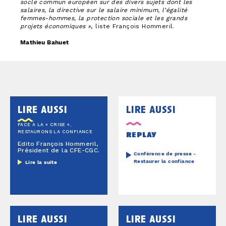
socle commun européen sur des divers sujets dont les
salaires, la directive sur le salaire minimum, l’égalité
femmes-hommes, la protection sociale et les grands
projets économiques »
, liste François Hommeril.
Mathieu Bahuet
lire aussi
lire aussi
FACE À LA « CRISE »,
RESTAURONS LA CONFIANCE
replay
Edito François Hommeril,
Président de la CFE-CGC.
Conférence de presse -
Restaurer la confiance
Lire la suite
lire aussi
lire aussi