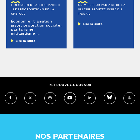
« RESTAURER LA CONFIANCE »
UN MEILLEUR PARTAGE DE LA
: LES PROPOSITIONS DE LA
VALEUR AJOUTÉE ISSUE DU
CFE-CGC
TRAVAIL
Économie, transition
Lire la suite
juste, protection sociale,
paritarisme,
militantisme,...
Lire la suite
RETROUVEZ-NOUS SUR
NOS PARTENAIRES