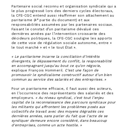
Partenaire social reconnu et organisation syndicale qui a
le plus progressé lors des derniers cycles électoraux,
la CFE-CGC entend aussi réaffirmer son attachement au
e
paritarisme (4
partie du document) et aux
responsabilités assumées par les partenaires sociaux.
Faisant le constat d’un paritarisme dévalué ces
dernières années par l’intervention croissante des
décideurs politiques, la CFE-CGC souligne les apports
de cette voie de régulation sociale autonome, entre «
le tout marché » et « le tout État ».
« Le paritarisme incarne la conciliation d’intérêts
divergents, le dépassement du conflit, la responsabilité
en accompagnant jusqu’au bout ce qu’on négocie
,
explique François Hommeril.
C’est une façon de
promouvoir le syndicalisme constructif autour d’un bien
commun au service des salariés et des entreprises. »
Pour un paritarisme efficace, il faut aussi des acteurs,
en l’occurrence des représentants des salariés et des
employeurs.
« Au niveau syndical, c’est tout l’enjeu
capital de la reconnaissance des parcours syndicaux pour
les militants qui affrontent les problèmes posés aux
collectifs de travail avec des moyens dégradés ces
dernières années, sans parler du fait que l’acte de se
syndiquer demeure encore considéré, dans beaucoup
d’entreprises, comme un acte hostile. »