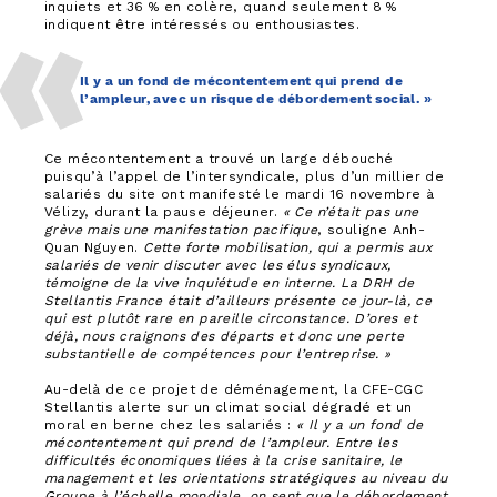
inquiets et 36 % en colère, quand seulement 8 %
indiquent être intéressés ou enthousiastes.
Il y a un fond de mécontentement qui prend de
l’ampleur, avec un risque de débordement social. »
Ce mécontentement a trouvé un large débouché
puisqu’à l’appel de l’intersyndicale, plus d’un millier de
salariés du site ont manifesté le mardi 16 novembre à
Vélizy, durant la pause déjeuner.
« Ce n’était pas une
grève mais une manifestation pacifique
, souligne Anh-
Quan Nguyen.
Cette forte mobilisation, qui a permis aux
salariés de venir discuter avec les élus syndicaux,
témoigne de la vive inquiétude en interne. La DRH de
Stellantis France était d’ailleurs présente ce jour-là, ce
qui est plutôt rare en pareille circonstance. D’ores et
déjà, nous craignons des départs et donc une perte
substantielle de compétences pour l’entreprise. »
Au-delà de ce projet de déménagement, la CFE-CGC
Stellantis alerte sur un climat social dégradé et un
moral en berne chez les salariés :
« Il y a un fond de
mécontentement qui prend de l’ampleur. Entre les
difficultés économiques liées à la crise sanitaire, le
management et les orientations stratégiques au niveau du
Groupe à l’échelle mondiale, on sent que le débordement