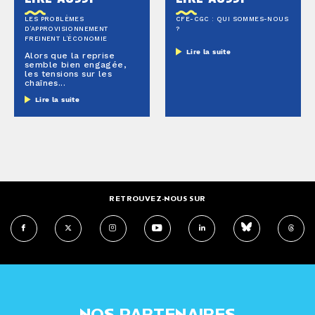
LES PROBLÈMES
CFE-CGC : QUI SOMMES-NOUS
D’APPROVISIONNEMENT
?
FREINENT L’ÉCONOMIE
Lire la suite
Alors que la reprise
semble bien engagée,
les tensions sur les
chaînes...
Lire la suite
RETROUVEZ-NOUS SUR
NOS PARTENAIRES