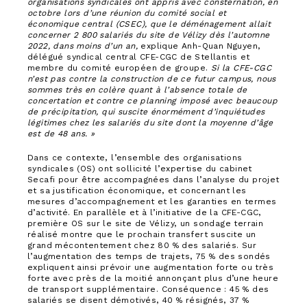
organisations syndicales ont appris avec consternation, en
octobre lors d’une réunion du comité social et
économique central (CSEC), que le déménagement allait
concerner 2 800 salariés du site de Vélizy dès l’automne
2022, dans moins d’un an,
explique Anh-Quan Nguyen,
délégué syndical central CFE-CGC de Stellantis et
membre du comité européen de groupe.
Si la CFE-CGC
n’est pas contre la construction de ce futur campus, nous
sommes très en colère quant à l’absence totale de
concertation et contre ce planning imposé avec beaucoup
de précipitation, qui suscite énormément d’inquiétudes
légitimes chez les salariés du site dont la moyenne d’âge
est de 48 ans. »
Dans ce contexte, l’ensemble des organisations
syndicales (OS) ont sollicité l’expertise du cabinet
Secafi pour être accompagnées dans l’analyse du projet
et sa justification économique, et concernant les
mesures d’accompagnement et les garanties en termes
d’activité. En parallèle et à l’initiative de la CFE-CGC,
première OS sur le site de Vélizy, un sondage terrain
réalisé montre que le prochain transfert suscite un
grand mécontentement chez 80 % des salariés. Sur
l’augmentation des temps de trajets, 75 % des sondés
expliquent ainsi prévoir une augmentation forte ou très
forte avec près de la moitié annonçant plus d’une heure
de transport supplémentaire. Conséquence : 45 % des
salariés se disent démotivés, 40 % résignés, 37 %