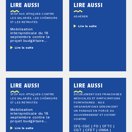
lire aussi
lire aussi
STOP AUX ATTAQUES CONTRE
ADHÉRER
LES SALARIÉS, LES CHÔMEURS
ET LES RETRAITÉS
Lire la suite
Mobilisation
intersyndicale du 18
septembre contre le
projet budgétaire...
Lire la suite
lire aussi
lire aussi
STOP AUX ATTAQUES CONTRE
DOUBLEMENT DES FRANCHISES
LES SALARIÉS, LES CHÔMEURS
MÉDICALES ET PARTICIPATIONS
ET LES RETRAITÉS
FORFAITAIRES : NOS
ORGANISATIONS DÉNONCENT
Mobilisation
UN PASSAGE EN FORCE DU
intersyndicale du 18
GOUVERNEMENT ET VOTENT
septembre contre le
CONTRE
projet budgétaire...
CFE-CGC | FO | CFTC |
Lire la suite
CGT | CFDT | UNSA |