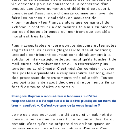
vie décentes pour se consacrer à la recherche d’un
emploi. Les gouvernements ont détérioré cet esprit,
considérant l’assurance chômage comme un moyen de
faire les poches aux salariés, en accusant de
« flemmardise » les Français alors que ce narratif du
« chômeur profiteur » a été maintes fois mis en pièces
par des études sérieuses qui montrent que cet aléa
moral est très faible.
Plus inacceptables encore sont le discours et les actes
stigmatisant les cadres (dégressivité des allocations)
lesquels contribuent pourtant considérablement à la
solidarité inter-catégorielle, au motif qu’ils touchent de
meilleures indemnisations et qu’ils resteraient plus
longtemps au chômage. C’est négliger combien trouver
des postes équivalents à responsabilité est long, avec
des processus de recrutements très sélectifs. Toutes
ces opérations de rabot décidées directement à Bercy
font fi de toute réalité de terrain.
François Bayrou a accusé les « boomers » d’être
responsables de l’ampleur de la dette publique au nom de
leur « confort ». Qu’est-ce que cela vous inspire ?
Je ne sais pas pourquoi il a dit ça ou si un cabinet de
conseil a pensé que ce serait une brillante idée. Ce qui
est sûr, c’est qu’on ne prépare rien de bon quand on
oppose une partie de la population à d’autres. Ces