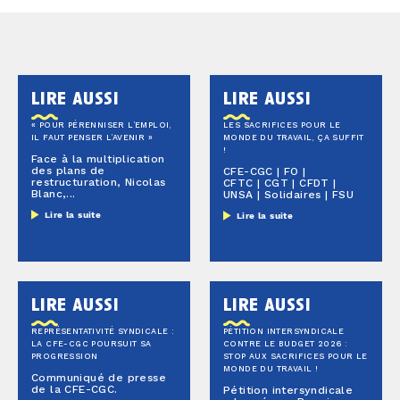
lire aussi
lire aussi
« POUR PÉRENNISER L’EMPLOI,
LES SACRIFICES POUR LE
IL FAUT PENSER L’AVENIR »
MONDE DU TRAVAIL, ÇA SUFFIT
!
Face à la multiplication
des plans de
CFE-CGC | FO |
restructuration, Nicolas
CFTC | CGT | CFDT |
Blanc,...
UNSA | Solidaires | FSU
Lire la suite
Lire la suite
lire aussi
lire aussi
REPRÉSENTATIVITÉ SYNDICALE :
PÉTITION INTERSYNDICALE
LA CFE-CGC POURSUIT SA
CONTRE LE BUDGET 2026 :
PROGRESSION
STOP AUX SACRIFICES POUR LE
MONDE DU TRAVAIL !
Communiqué de presse
de la CFE-CGC.
Pétition intersyndicale