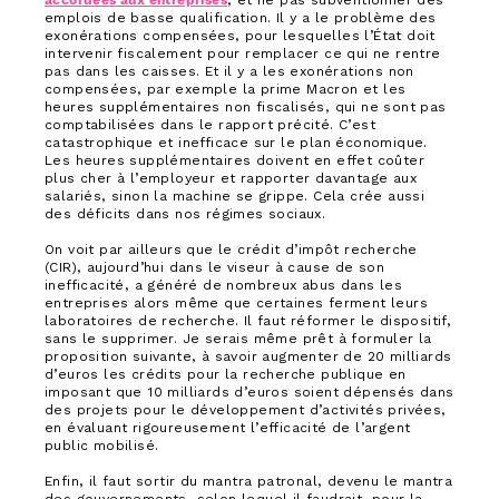
accordées aux entreprises
, et ne pas subventionner des
emplois de basse qualification. Il y a le problème des
exonérations compensées, pour lesquelles l’État doit
intervenir fiscalement pour remplacer ce qui ne rentre
pas dans les caisses. Et il y a les exonérations non
compensées, par exemple la prime Macron et les
heures supplémentaires non fiscalisés, qui ne sont pas
comptabilisées dans le rapport précité. C’est
catastrophique et inefficace sur le plan économique.
Les heures supplémentaires doivent en effet coûter
plus cher à l’employeur et rapporter davantage aux
salariés, sinon la machine se grippe. Cela crée aussi
des déficits dans nos régimes sociaux.
On voit par ailleurs que le crédit d’impôt recherche
(CIR), aujourd’hui dans le viseur à cause de son
inefficacité, a généré de nombreux abus dans les
entreprises alors même que certaines ferment leurs
laboratoires de recherche. Il faut réformer le dispositif,
sans le supprimer. Je serais même prêt à formuler la
proposition suivante, à savoir augmenter de 20 milliards
d’euros les crédits pour la recherche publique en
imposant que 10 milliards d’euros soient dépensés dans
des projets pour le développement d’activités privées,
en évaluant rigoureusement l’efficacité de l’argent
public mobilisé.
Enfin, il faut sortir du mantra patronal, devenu le mantra