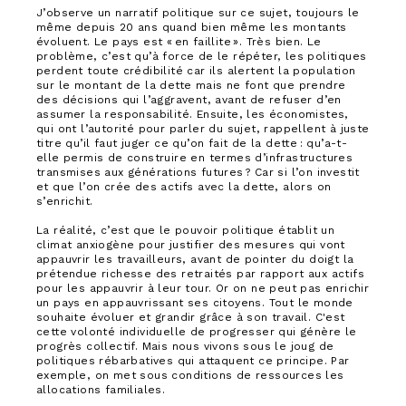
J’observe un narratif politique sur ce sujet, toujours le
même depuis 20 ans quand bien même les montants
évoluent. Le pays est « en faillite ». Très bien. Le
problème, c’est qu’à force de le répéter, les politiques
perdent toute crédibilité car ils alertent la population
sur le montant de la dette mais ne font que prendre
des décisions qui l’aggravent, avant de refuser d’en
assumer la responsabilité. Ensuite, les économistes,
qui ont l’autorité pour parler du sujet, rappellent à juste
titre qu’il faut juger ce qu’on fait de la dette : qu’a-t-
elle permis de construire en termes d’infrastructures
transmises aux générations futures ? Car si l’on investit
et que l’on crée des actifs avec la dette, alors on
s’enrichit.
La réalité, c’est que le pouvoir politique établit un
climat anxiogène pour justifier des mesures qui vont
appauvrir les travailleurs, avant de pointer du doigt la
prétendue richesse des retraités par rapport aux actifs
pour les appauvrir à leur tour. Or on ne peut pas enrichir
un pays en appauvrissant ses citoyens. Tout le monde
souhaite évoluer et grandir grâce à son travail. C'est
cette volonté individuelle de progresser qui génère le
progrès collectif. Mais nous vivons sous le joug de
politiques rébarbatives qui attaquent ce principe. Par
exemple, on met sous conditions de ressources les
allocations familiales.