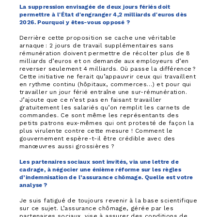
La suppression envisagée de deux jours fériés doit
permettre à l'État d'engranger 4,2 milliards d'euros dès
2026. Pourquoi y êtes-vous opposé ?
Derrière cette proposition se cache une véritable
arnaque : 2 jours de travail supplémentaires sans
rémunération doivent permettre de récolter plus de 8
milliards d’euros et on demande aux employeurs d’en
reverser seulement 4 milliards. Où passe la différence ?
Cette initiative ne ferait qu’appauvrir ceux qui travaillent
en rythme continu (hôpitaux, commerces…) et pour qui
travailler un jour férié entraîne une sur-rémunération.
J’ajoute que ce n’est pas en faisant travailler
gratuitement les salariés qu’on remplit les carnets de
commandes. Ce sont même les représentants des
petits patrons eux-mêmes qui ont protesté de façon la
plus virulente contre cette mesure ! Comment le
gouvernement espère-t-il être crédible avec des
manœuvres aussi grossières ?
Les partenaires sociaux sont invités, via une lettre de
cadrage, à négocier une énième réforme sur les règles
d’indemnisation de l’assurance chômage. Quelle est votre
analyse ?
Je suis fatigué de toujours revenir à la base scientifique
sur ce sujet. L’assurance chômage, gérée par les
partenaires sociaux, vise à assurer des conditions de