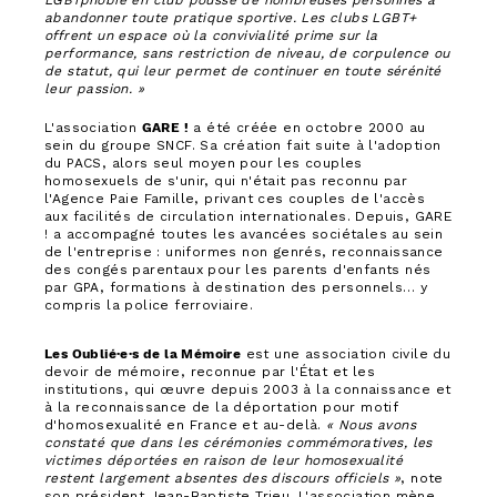
LGBTphobie en club pousse de nombreuses personnes à
abandonner toute pratique sportive. Les clubs LGBT+
offrent un espace où la convivialité prime sur la
performance, sans restriction de niveau, de corpulence ou
de statut, qui leur permet de continuer en toute sérénité
leur passion. »
L'association
GARE !
a été créée en octobre 2000 au
sein du groupe SNCF. Sa création fait suite à l'adoption
du PACS, alors seul moyen pour les couples
homosexuels de s'unir, qui n'était pas reconnu par
l'Agence Paie Famille, privant ces couples de l'accès
aux facilités de circulation internationales. Depuis, GARE
! a accompagné toutes les avancées sociétales au sein
de l'entreprise : uniformes non genrés, reconnaissance
des congés parentaux pour les parents d'enfants nés
par GPA, formations à destination des personnels… y
compris la police ferroviaire.
Les Oublié·e·s de la Mémoire
est une association civile du
devoir de mémoire, reconnue par l'État et les
institutions, qui œuvre depuis 2003 à la connaissance et
à la reconnaissance de la déportation pour motif
d'homosexualité en France et au-delà.
« Nous avons
constaté que dans les cérémonies commémoratives, les
victimes déportées en raison de leur homosexualité
restent largement absentes des discours officiels »
, note
son président Jean-Baptiste Trieu. L'association mène