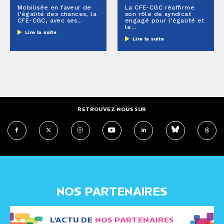
Mobilisée en faveur de
La CFE-CGC réaffirme
l’égalité des chances, la
son rôle de syndicat
CFE-CGC, avec ses...
engagé pour l’égalité et
le...
Lire la suite
Lire la suite
RETROUVEZ-NOUS SUR
NOS PARTENAIRES
L'ACTU DE
NOS PARTENAIRES