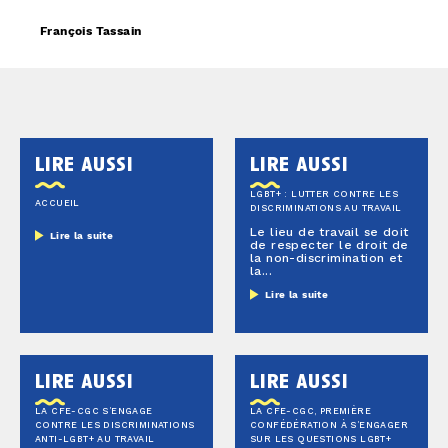
François Tassain
lire aussi
lire aussi
LGBT+ : LUTTER CONTRE LES
ACCUEIL
DISCRIMINATIONS AU TRAVAIL
Le lieu de travail se doit
Lire la suite
de respecter le droit de
la non-discrimination et
la...
Lire la suite
lire aussi
lire aussi
LA CFE-CGC S’ENGAGE
LA CFE-CGC, PREMIÈRE
CONTRE LES DISCRIMINATIONS
CONFÉDÉRATION À S’ENGAGER
ANTI-LGBT+ AU TRAVAIL
SUR LES QUESTIONS LGBT+