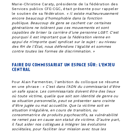
Marie-Christine Caraty, présidente de la fédération des
Services publics CFE-CGC, était présente pour rappeler
le soutien de sa fédération.
« Il existe malheureusement
encore beaucoup d'homophobie dans la fonction
publique. Beaucoup de gens se cachent car certaines
générations ne tolèrent pas ces mouvements et sont
capables de briser la carrière d’une personne LGBT. C'est
pourquoi il est important que la fédération vienne en
appui de n'importe quel syndicat sur le sujet : au niveau
des RH de l'État, nous défendons l'égalité et sommes
contre toutes les formes de discrimination. »
faire du commissariat un espace sûr : l'enjeu
central
Pour Alain Parmentier, l'ambition du colloque se résume
en une phrase :
« C'est dans l'ADN du commissariat d'être
un safe space. Les commissariats doivent être des lieux
où toute victime, quelle que soit son identité de genre ou
sa situation personnelle, peut se présenter sans crainte
d'être jugée ou mal accueillie. Que la victime soit en
situation irrégulière, en cours de transition, ou
consommatrice de produits psychoactifs, sa vulnérabilité
ne remet pas en cause son statut de victime. D’autre part,
il faut aider nos collègues à intégrer les évolutions
sociétales, pour faciliter leur mission avec tous les