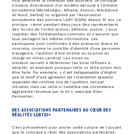
Pour améliorer la formation des policiers, le colloque
s'inspire directement d'un modèle éprouvé à l'échelle
européenne [Monténégro, Albanie, Kosovo, Macédoine
du Nord, Serbie] co-organisé par l'Association
européenne des policiers LGBT (EGPA) depuis 10 ans. Le
principe : réunir pendant deux jours des représentants
des forces de l'ordre (police, défense, justice…) pour
rappeler des fondamentaux communs et s'assurer que
tous partagent les mêmes informations. Les
participants sont confrontés à des scénarios divers et
concrets, comme le contrôle d'identité d'une personne
transgenre, l’audition d'une victime ou sa prise en
charge en milieu carcéral. Les mises en
situation servent à déterminer les bons réflexes à
adopter, et expliquer pourquoi telle ou telle action doit
être faite. Par exemple,
« il est indispensable d'établir
que le motif d’une agression est l'orientation sexuelle
supposée des victimes lors de l'audition, non par
intrusion, mais car celle-ci constitue une circonstance
aggravante reconnue par la loi »
, explique Alain
Parmentier.
des associations partenaires au cœur des
réalités lgbtqi+
C'est précisément pour ancrer cette culture de l'accueil
que le colloque a réuni des associations partenaires,