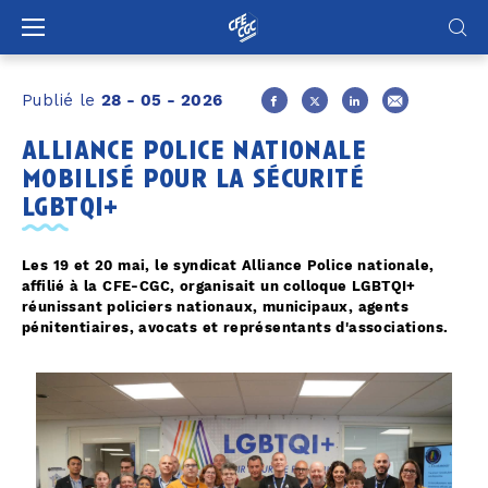
Panneau de gestion des cookies
Publié le
28 - 05 - 2026
alliance police nationale
mobilisé pour la sécurité
lgbtqi+
Les 19 et 20 mai, le syndicat Alliance Police nationale,
affilié à la CFE-CGC, organisait un colloque LGBTQI+
réunissant policiers nationaux, municipaux, agents
pénitentiaires, avocats et représentants d'associations.