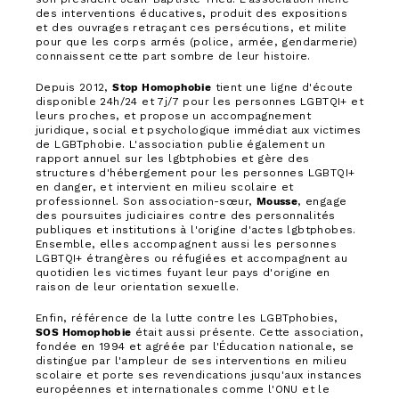
des interventions éducatives, produit des expositions
et des ouvrages retraçant ces persécutions, et milite
pour que les corps armés (police, armée, gendarmerie)
connaissent cette part sombre de leur histoire.
Depuis 2012,
Stop Homophobie
tient une ligne d'écoute
disponible 24h/24 et 7j/7 pour les personnes LGBTQI+ et
leurs proches, et propose un accompagnement
juridique, social et psychologique immédiat aux victimes
de LGBTphobie. L'association publie également un
rapport annuel sur les lgbtphobies et gère des
structures d'hébergement pour les personnes LGBTQI+
en danger, et intervient en milieu scolaire et
professionnel. Son association-sœur,
Mousse
, engage
des poursuites judiciaires contre des personnalités
publiques et institutions à l'origine d'actes lgbtphobes.
Ensemble, elles accompagnent aussi les personnes
LGBTQI+ étrangères ou réfugiées et accompagnent au
quotidien les victimes fuyant leur pays d'origine en
raison de leur orientation sexuelle.
Enfin, référence de la lutte contre les LGBTphobies,
SOS Homophobie
était aussi présente. Cette association,
fondée en 1994 et agréée par l'Éducation nationale, se
distingue par l'ampleur de ses interventions en milieu
scolaire et porte ses revendications jusqu'aux instances
européennes et internationales comme l'ONU et le