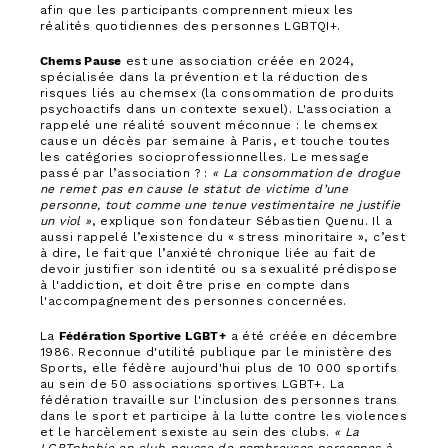
afin que les participants comprennent mieux les
réalités quotidiennes des personnes LGBTQI+.
Chems Pause
est une association créée en 2024,
spécialisée dans la prévention et la réduction des
risques liés au chemsex (la consommation de produits
psychoactifs dans un contexte sexuel). L'association a
rappelé une réalité souvent méconnue : le chemsex
cause un décès par semaine à Paris, et touche toutes
les catégories socioprofessionnelles. Le message
passé par l’association ? :
« La consommation de drogue
ne remet pas en cause le statut de victime d’une
personne, tout comme une tenue vestimentaire ne justifie
un viol »
, explique son fondateur Sébastien Quenu. Il a
aussi rappelé l’existence du « stress minoritaire », c’est
à dire, le fait que l’anxiété chronique liée au fait de
devoir justifier son identité ou sa sexualité prédispose
à l'addiction, et doit être prise en compte dans
l'accompagnement des personnes concernées.
La
Fédération Sportive LGBT+
a été créée en décembre
1986. Reconnue d'utilité publique par le ministère des
Sports, elle fédère aujourd'hui plus de 10 000 sportifs
au sein de 50 associations sportives LGBT+. La
fédération travaille sur l'inclusion des personnes trans
dans le sport et participe à la lutte contre les violences
et le harcèlement sexiste au sein des clubs.
« La