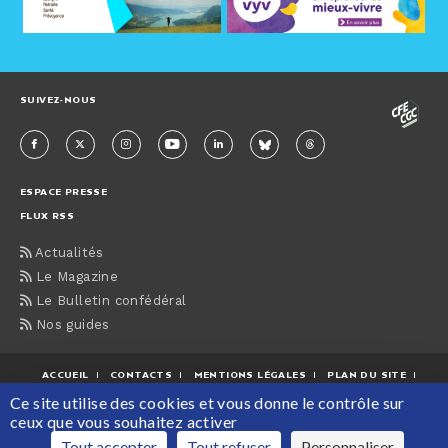
SUIVEZ-NOUS
ESPACE PRESSE
FLUX RSS
Actualités
Le Magazine
Le Bulletin confédéral
Nos guides
ACCUEIL
CONTACTS
MENTIONS LÉGALES
PLAN DU SITE
Ce site utilise des cookies et vous donne le contrôle sur
PROTECTION DES DONNÉES PERSONNELLES
ceux que vous souhaitez activer
Maison de la CFE-CGC, 63 rue du Rocher, 75008 Paris Tél : 01 55 30 12 12
Tout accepter
Tout refuser
Personnaliser