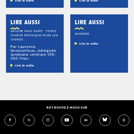
Lire la suite
Lire la suite
lire aussi
lire aussi
GROUPE FNAC DARTY : FORTE
ADHÉRER
CHARGE PSYCHIQUE POUR LES
CADRES
Lire la suite
Par Laurence
Gnonlonfoun, déléguée
syndicale centrale CFE-
CGC Fnac.
Lire la suite
RETROUVEZ-NOUS SUR