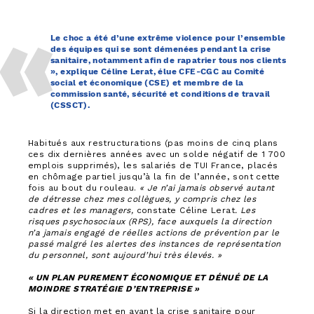
Le choc a été d’une extrême violence pour l’ensemble
des équipes qui se sont démenées pendant la crise
sanitaire, notamment afin de rapatrier tous nos clients
», explique Céline Lerat, élue CFE-CGC au Comité
social et économique (CSE) et membre de la
commission santé, sécurité et conditions de travail
(CSSCT).
Habitués aux restructurations (pas moins de cinq plans
ces dix dernières années avec un solde négatif de 1 700
emplois supprimés), les salariés de TUI France, placés
en chômage partiel jusqu’à la fin de l’année, sont cette
fois au bout du rouleau.
« Je n’ai jamais observé autant
de détresse chez mes collègues,
y compris
chez
les
cadres et les managers,
constate Céline Lerat
. Les
risques psychosociaux (RPS), face auxquels la direction
n’a jamais engagé de réelles actions de prévention par le
passé malgré les alertes des instances de représentation
du personnel, sont aujourd’hui très élevés. »
« UN PLAN PUREMENT ÉCONOMIQUE ET DÉNUÉ DE LA
MOINDRE STRATÉGIE D’ENTREPRISE »
Si la direction met en avant la crise sanitaire pour