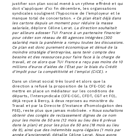
justifier son plan social mené à un rythme effréné et qui
doit s’appliquer d’ici fin décembre, les organisations
syndicales soulignent l’hypocrisie de l’employeur et le
manque total de concertation.
« Ce plan était déjà dans
les cartons depuis un moment pour réduire la masse
salariale,
déplore Céline Lerat
. La direction souhaitait
par ailleurs adosser TUI France à un partenaire financier
pour céder son réseau de 65 agences intégrées (300
salariés) mais la pandémie a rompu toutes les discussions.
Ce plan est donc purement économique et dénué de la
moindre stratégie d’entreprise, sans tenir compte des
besoins et des ressources pour faire face à la charge de
travail, et ce alors que TUI France a reçu pas moins de 10
millions d’euros d’aides de l’État par le biais du Crédit
d'impôt pour la compétitivité et l'emploi (CICE). »
Dans un climat social très lourd et alors que la
direction a refusé la proposition de la CFE-CGC de
mettre en place un médiateur sur les conditions de
départs, l’intersyndicale (CFE-CGC, CFDT, CGT et FO),
déjà reçue à Bercy, à deux reprises au ministère du
Travail et par la Direccte (l’instance d’homologation des
PSE), reste plus que jamais mobilisée.
« Nous souhaitons
obtenir des congés de reclassement dignes de ce nom
pour les moins de 50 ans (12 mois au lieu des 6 prévus
dans le plan) et pour les plus de 50 ans (18 mois au lieu
de 9), ainsi que des indemnités supra-légales (1 mois par
année d’ancienneté),
détaille Céline Lerat.
Nous avons