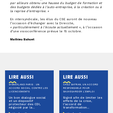
par ailleurs obtenu une hausse du budget de formation et
des budgets dédiés à l’auto-entreprise, à la création ou à
la reprise d’entreprise. »
En intersyndicale, les élus du CSE auront de nouveau
l’occasion d’échanger avec la Direccte,
« particulièrement à l’écoute actuellement »
, à l’occasion
d’une visioconférence prévue le 15 octobre.
Mathieu Bahuet
lire aussi
lire aussi
DISNEYLAND PARIS : UN
CHEZ SAFRAN, UN ACCORD
ACCORD SOCIAL CONTRE LES
RESPONSABLE POUR
LICENCIEMENTS
SAUVEGARDER L’EMPLOI
Un bon dialogue social
Signé afin de limiter les
et un dispositif
effets de la crise,
protecteur des CDI,
l’accord de
négocié par la...
transformation...