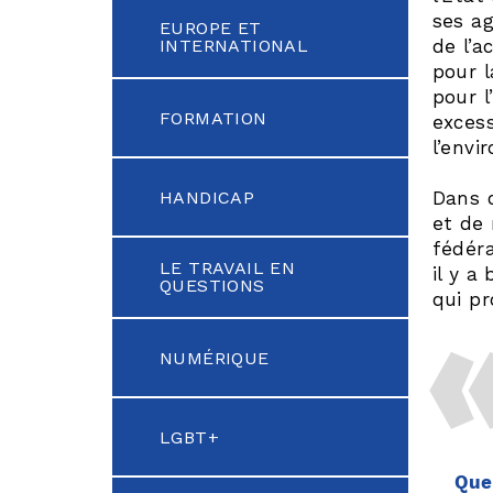
ses a
EUROPE ET
INTERNATIONAL
de l’a
pour l
pour l
FORMATION
excess
l’envi
HANDICAP
Dans c
et de 
fédér
LE TRAVAIL EN
il y a
QUESTIONS
qui pr
NUMÉRIQUE
LGBT+
Quel