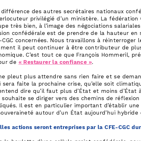
a différence des autres secrétaires nationaux confé
terlocuteur privilégié d’un ministère. La fédératio
upe très bien, à l’image des négociations salarial
sion confédérale est de prendre de la hauteur en s
CGC concernées. Nous travaillons à réinterroger le
ment il peut continuer à être contributeur de plu
nomique. C’est tout ce que François Hommeril, pré
our de
« Restaurer la confiance »
.
ne pleut plus attendre sans rien faire et se dem
 sera faite la prochaine crise, qu’elle soit climati
entend dire qu’il faut plus d’État et moins d’État 
 souhaite se diriger vers des chemins de réflexi
iqués. Il est en particulier important d’établir un
souveraineté autour d’un État aujourd’hui hybride e
lles actions seront entreprises par la CFE-CGC du