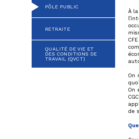
PÔLE PUBLIC
À l
l’in
occ
RETRAITE
mis
CFE-
com
QUALITÉ DE VIE ET
DES CONDITIONS DE
éco
TRAVAIL (QVCT)
aut
On 
quoi
On 
CGC
appl
de 
Que