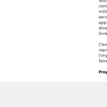
Sou
com
mil
serv
app
div
livr
C’e
repr
l’im
fair
Pro