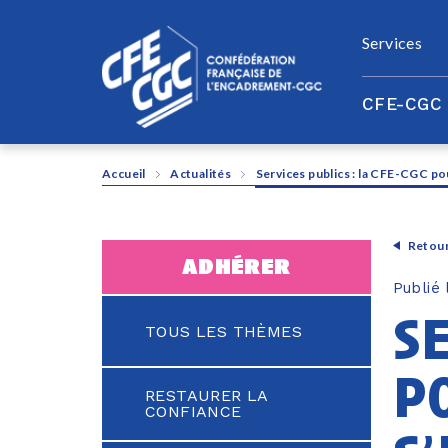
Panneau de gestion des cookies
Services
CFE-CGC
Accueil
Actualités
Services publics : la CFE-CGC po
Retour
adhérer
Publié
se
TOUS LES THÈMES
p
RESTAURER LA
CONFIANCE