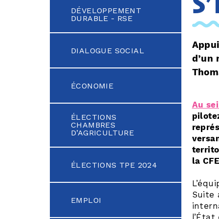
s
DÉVELOPPEMENT
DURABLE - RSE
Appui
DIALOGUE SOCIAL
d’un 
Thoma
ÉCONOMIE
Au sei
pilote
ÉLECTIONS
CHAMBRES
représ
D’AGRICULTURE
versan
territ
la CF
ÉLECTIONS TPE 2024
L’équi
Suite 
EMPLOI
intern
l’État