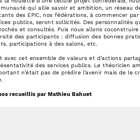
s la houlette d’une cellule projet confédérale, nou
munauté qui allie savoir et ambition, un réseau d
itants des EPIC, nos fédérations, à commencer par 
ices publics, seront sollicités. Des personnalités 
rochés et consultés. Puis nous allons coconstruire
ersité des participants : diffusion des bonnes prat
ets, participations à des salons, etc.
st avec cet ensemble de valeurs et d’actions parta
ésentativité des services publics. Le théoricien a
portant n’était pas de prédire l’avenir mais de le 
e.
pos recueillis par Mathieu Bahuet