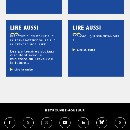
lire aussi
lire aussi
DIRECTIVE EUROPÉENNE SUR
CFE-CGC : QUI SOMMES-NOUS
LA TRANSPARENCE SALARIALE :
?
LA CFE-CGC MOBILISÉE
Lire la suite
Les partenaires sociaux
discutent avec le
ministère du Travail de
la future...
Lire la suite
RETROUVEZ-NOUS SUR