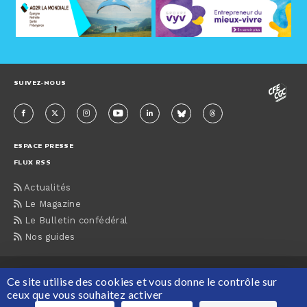
SUIVEZ-NOUS
ESPACE PRESSE
FLUX RSS
Actualités
Le Magazine
Le Bulletin confédéral
Nos guides
ACCUEIL
CONTACTS
MENTIONS LÉGALES
PLAN DU SITE
Ce site utilise des cookies et vous donne le contrôle sur
PROTECTION DES DONNÉES PERSONNELLES
ceux que vous souhaitez activer
Maison de la CFE-CGC, 63 rue du Rocher, 75008 Paris Tél : 01 55 30 12 12