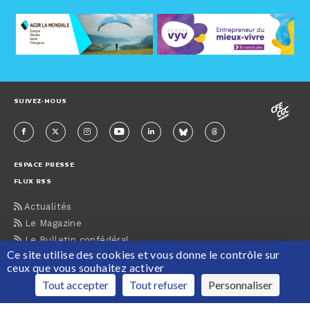
SUIVEZ-NOUS
ESPACE PRESSE
FLUX RSS
Actualités
Le Magazine
Le Bulletin confédéral
Ce site utilise des cookies et vous donne le contrôle sur
Nos guides
ceux que vous souhaitez activer
Tout accepter
Tout refuser
Personnaliser
ACCUEIL
CONTACTS
MENTIONS LÉGALES
PLAN DU SITE
PROTECTION DES DONNÉES PERSONNELLES