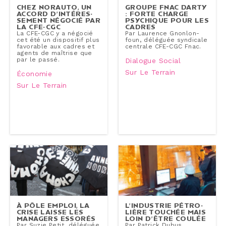
CHEZ NORAUTO, UN
GROUPE FNAC DARTY
ACCORD D’IN­TÉ­RES­
: FORTE CHARGE
SE­MENT NÉGOCIÉ PAR
PSYCHIQUE POUR LES
LA CFE-CGC
CADRES
La CFE-CGC y a négocié
Par Laurence Gnon­lon­
cet été un dis­po­si­tif plus
foun, déléguée syndicale
favorable aux cadres et
centrale CFE-CGC Fnac.
agents de maîtrise que
par le passé.
Dialogue Social
Sur Le Terrain
Économie
Sur Le Terrain
À PÔLE EMPLOI, LA
L’INDUSTRIE PÉ­TRO­
CRISE LAISSE LES
LIÈRE TOUCHÉE MAIS
MANAGERS ESSORÉS
LOIN D’ÊTRE COULÉE
Par Suzie Petit, déléguée
Par Patrick Dubus,