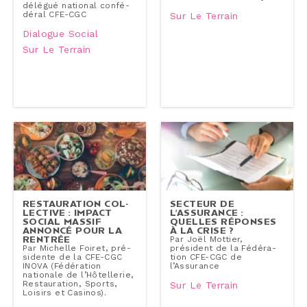
délégué national confé­
dé­ral CFE-CGC
Sur Le Terrain
Dialogue Social
Sur Le Terrain
RES­TAU­RA­TION COL­
SECTEUR DE
LEC­TIVE : IMPACT
L’ASSURANCE :
SOCIAL MASSIF
QUELLES RÉPONSES
ANNONCÉ POUR LA
À LA CRISE ?
RENTRÉE
Par Joël Mottier,
Par Michelle Foiret, pré­
président de la Fé­dé­ra­
si­dente de la CFE-CGC
tion CFE-CGC de
INOVA (Fé­dé­ra­tion
l’Assurance
nationale de l’Hô­tel­le­rie,
Res­tau­ra­tion, Sports,
Sur Le Terrain
Loisirs et Casinos).