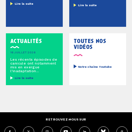
Lire la suite
Lire la suite
actualités
toutes nos
vidéos
16 JUILLET 2026
Les récents épisodes de
canicule ont notamment
mis en exergue
Notre chaîne Youtube
l’inadaptation...
Lire la suite
RETROUVEZ-NOUS SUR