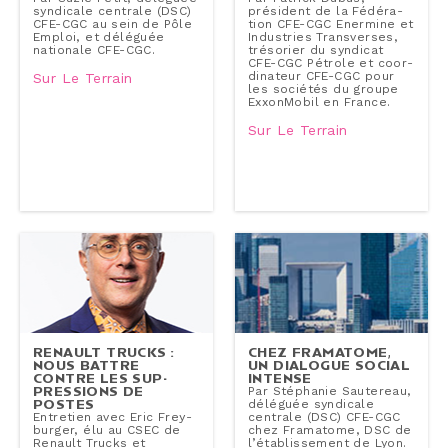
syndicale centrale (DSC)
président de la Fé­dé­ra­
CFE-CGC au sein de Pôle
tion CFE-CGC Enermine et
Emploi, et déléguée
In­dus­tries Trans­verses,
nationale CFE-CGC.
trésorier du syndicat
CFE-CGC Pétrole et co­or­
di­na­teur CFE-CGC pour
Sur Le Terrain
les sociétés du groupe
Exxon­Mo­bil en France.
Sur Le Terrain
RENAULT TRUCKS :
CHEZ FRAMATOME,
NOUS BATTRE
UN DIALOGUE SOCIAL
CONTRE LES SUP­
INTENSE
PRES­SIONS DE
Par Stéphanie Sautereau,
POSTES
déléguée syndicale
Entretien avec Eric Frey­
centrale (DSC) CFE-CGC
bur­ger, élu au CSEC de
chez Framatome, DSC de
Renault Trucks et
l’éta­blis­se­ment de Lyon.