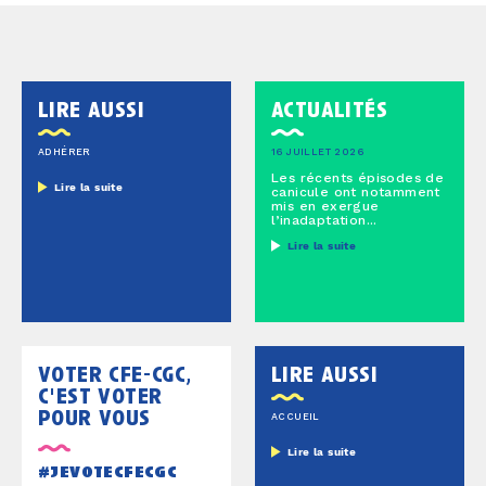
lire aussi
actualités
ADHÉRER
16 JUILLET 2026
Les récents épisodes de
Lire la suite
canicule ont notamment
mis en exergue
l’inadaptation...
Lire la suite
voter cfe-cgc,
lire aussi
c'est voter
pour vous
ACCUEIL
Lire la suite
#jevotecfecgc