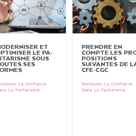
O­DER­NI­SER ET
PRENDRE EN
PTIMISER LE PA­
COMPTE LES PRO
I­TA­RISME SOUS
PO­SI­TIONS
OUTES SES
SUIVANTES DE L
FORMES
CFE-CGC
estaurer La Confiance
Restaurer La Confiance
ans Le Paritarisme
Dans Le Paritarisme