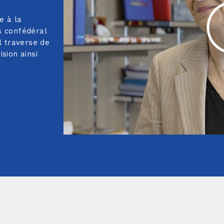
e à la
 confédéral
l traverse de
sion ainsi