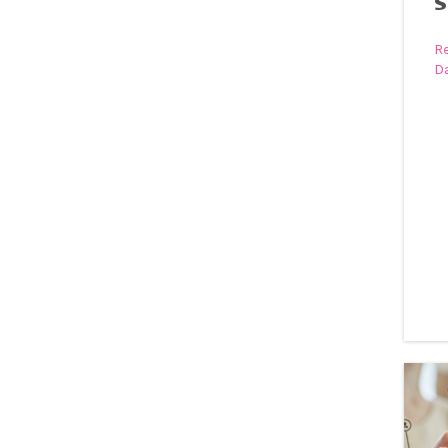
S
R
D