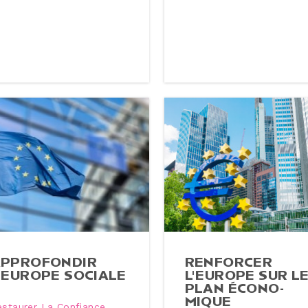
P­PRO­FON­DIR
RENFORCER
'EUROPE SOCIALE
L'EUROPE SUR L
PLAN ÉCO­NO­
MIQUE
estaurer La Confiance