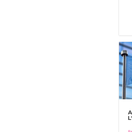
A
L
R