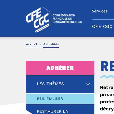
Panneau de gestion des cookies
Services
CFE-CGC
Accueil
Actualités
r
adhérer
LES THÈMES
Retro
prise
RÉINITIALISER
profe
décry
RESTAURER LA