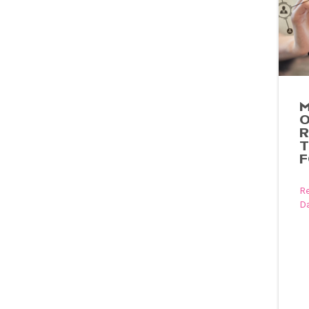
M
O
R
T
R
D