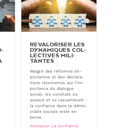
RE­VA­LO­RI­SER LES
­
DY­NA­MIQUES COL­
LEC­TIVES MI­LI­
A
TANTES
Malgré des réformes im­
por­tantes et des dé­cla­ra­
tions ré­cur­rentes sur l’im­
por­tance du dialogue
social, les constats se
suivent et se res­semblent :
la confiance dans la dé­mo­
cra­tie sociale reste en
berne.
Restaurer La Confiance