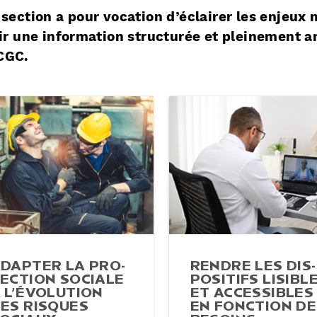
 section a pour vocation d’éclairer les enjeux
rir une information structurée et pleinement a
CGC.
DAPTER LA PRO­
RENDRE LES DIS­
EC­TION SOCIALE
PO­SI­TIFS LISIBL
 L’ÉVOLUTION
ET AC­CES­SIBLES
ES RISQUES
EN FONCTION DE