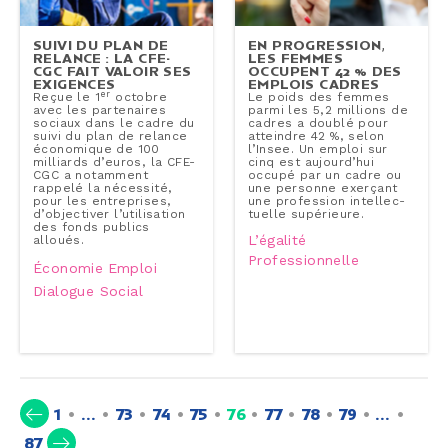
SUIVI DU PLAN DE
EN PRO­GRES­SION,
RELANCE : LA CFE-
LES FEMMES
CGC FAIT VALOIR SES
OCCUPENT 42 % DES
EXIGENCES
EMPLOIS CADRES
er
Reçue le 1
octobre
Le poids des femmes
avec les par­te­naires
parmi les 5,2 millions de
sociaux dans le cadre du
cadres a doublé pour
suivi du plan de relance
atteindre 42 %, selon
éco­no­mique de 100
l’Insee. Un emploi sur
milliards d’euros, la CFE-
cinq est aujourd’hui
CGC a notamment
occupé par un cadre ou
rappelé la nécessité,
une personne exerçant
pour les en­tre­prises,
une pro­fes­sion in­tel­lec­
d’ob­jec­ti­ver l’uti­li­sa­tion
tuelle su­pé­rieure.
des fonds publics
L’égalité
alloués.
Professionnelle
Économie
Emploi
Dialogue Social
(current)
1
…
73
74
75
76
77
78
79
…
87