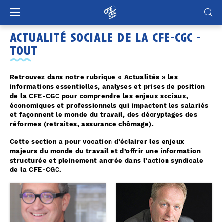
Panneau de gestion des cookies
actualité sociale de la cfe-cgc -
tout
Retrouvez dans notre rubrique « Actualités » les
informations essentielles, analyses et prises de position
de la CFE-CGC pour comprendre les enjeux sociaux,
économiques et professionnels qui impactent les salariés
et façonnent le monde du travail, des décryptages des
réformes (retraites, assurance chômage).
Cette section a pour vocation d’éclairer les enjeux
majeurs du monde du travail et d’offrir une information
structurée et pleinement ancrée dans l’action syndicale
de la CFE-CGC.