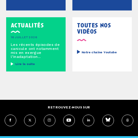
actualités
toutes nos
vidéos
16 JUILLET 2026
Les récents épisodes de
canicule ont notamment
mis en exergue
Notre chaîne Youtube
l’inadaptation...
Lire la suite
RETROUVEZ-NOUS SUR