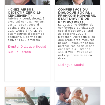
« CHEZ AIRBUS,
CONFÉ­RENCE DU
OBJECTIF ZÉRO LI­
DIALOGUE SOCIAL :
CEN­CIE­MENT »
FRANÇOIS HOMMERIL
ÉTAIT L'INVITÉ DE
Fabrice Nicoud, délégué
BFM BUSINESS
syndical central, revient
sur le récent accord
La deuxième édition de
social signé par la CFE-
confé­rence du dialogue
CGC. Grâce à l’APLD et
social s’est tenue lundi
aux mesures d’ac­com­pa­
26 octobre 2020 à
gne­ment, il permet de
Matignon. Après un bilan
sauver 1 500 emplois.
des premières mesures
prises, l’exécutif et les
par­te­naires sociaux ont
Emploi
Dialogue Social
échangé sur l’agenda
Sur Le Terrain
social 2020-2021 et en
ont reprécisé le ca­len­
drier.
Dialogue Social