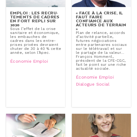
EMPLOI : LES RE­CRU­
« FACE À LA CRISE, IL
TE­MENTS DE CADRES
FAUT FAIRE
EN FORT REPLI SUR
CONFIANCE AUX
2020
ACTEURS DE TERRAIN
»
Sous l’effet de la crise
sanitaire et éco­no­mique,
Plan de relance, accords
les embauches de
d’activité partielle,
cadres dans les en­tre­
futures né­go­cia­tions
prises privées devraient
entre par­te­naires sociaux
chuter de 30 à 40 % cette
sur le té­lé­tra­vail et sur
année, selon l’Apec.
le partage de la valeur…
François Hommeril,
président de la CFE-CGC,
Économie
Emploi
fait le point sur une riche
actualité sociale.
Économie
Emploi
Dialogue Social