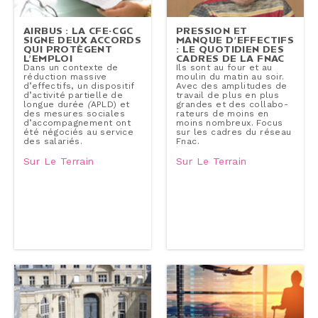
AIRBUS : LA CFE-CGC
PRESSION ET
SIGNE DEUX ACCORDS
MANQUE D’EFFECTIFS
QUI PROTÈGENT
: LE QUOTIDIEN DES
L’EMPLOI
CADRES DE LA FNAC
Dans un contexte de
Ils sont au four et au
réduction massive
moulin du matin au soir.
d’effectifs, un dis­po­si­tif
Avec des am­pli­tudes de
d’activité partielle de
travail de plus en plus
longue durée
(
APLD) et
grandes et des col­la­bo­
des mesures sociales
ra­teurs de moins en
d’ac­com­pa­gne­ment ont
moins nombreux. Focus
été négociés au service
sur les cadres du réseau
des salariés.
Fnac.
Sur Le Terrain
Sur Le Terrain