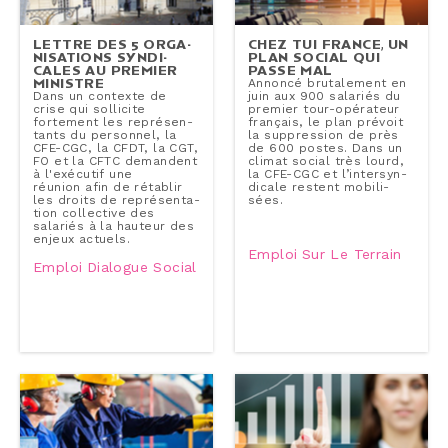
LETTRE DES 5 OR­GA­
CHEZ TUI FRANCE, UN
NI­SA­TIONS SYN­DI­
PLAN SOCIAL QUI
CALES AU PREMIER
PASSE MAL
MINISTRE
Annoncé bru­ta­le­ment en
Dans un contexte de
juin aux 900 salariés du
crise qui sollicite
premier tour-​opérateur
fortement les re­pré­sen­
français, le plan prévoit
tants du personnel, la
la sup­pres­sion de près
CFE-CGC, la CFDT, la CGT,
de 600 postes. Dans un
FO et la CFTC demandent
climat social très lourd,
à l'exé­cu­tif une
la CFE-CGC et l’in­ter­syn­
réunion afin de rétablir
di­cale restent mo­bi­li­
les droits de re­pré­sen­ta­
sées.
tion col­lec­tive des
salariés à la hauteur des
enjeux actuels.
Emploi
Sur Le Terrain
Emploi
Dialogue Social