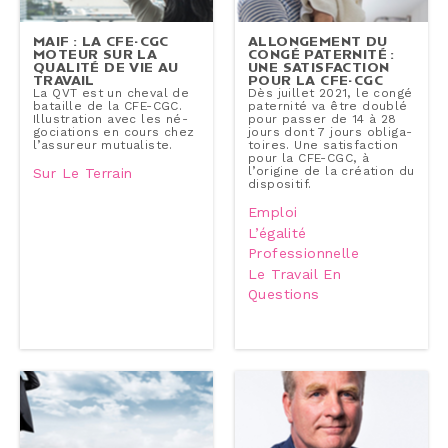
MAIF : LA CFE-CGC
AL­LON­GE­MENT DU
MOTEUR SUR LA
CONGÉ PATERNITÉ :
QUALITÉ DE VIE AU
UNE SA­TIS­FAC­TION
TRAVAIL
POUR LA CFE-CGC
La QVT est un cheval de
Dès juillet 2021, le congé
bataille de la CFE-CGC.
paternité va être doublé
Illus­tra­tion avec les né­
pour passer de 14 à 28
go­cia­tions en cours chez
jours dont 7 jours obli­ga­
l’assureur mu­tua­liste.
toires. Une sa­tis­fac­tion
pour la CFE-CGC, à
l’origine de la création du
Sur Le Terrain
dis­po­si­tif.
Emploi
L’égalité
Professionnelle
Le Travail En
Questions