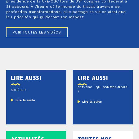
e
présidence de la CFE-CGC lors du 39
congrès confédéral à
Strasbourg. À l'heure où le monde du travail traverse de
profondes transformations, elle partage sa vision ainsi que
les priorités qui guideront son mandat.
VOIR TOUTES LES VIDÉOS
lire aussi
lire aussi
CFE-CGC : QUI SOMMES-NOUS
ADHÉRER
?
Lire la suite
Lire la suite
actualités
toutes nos