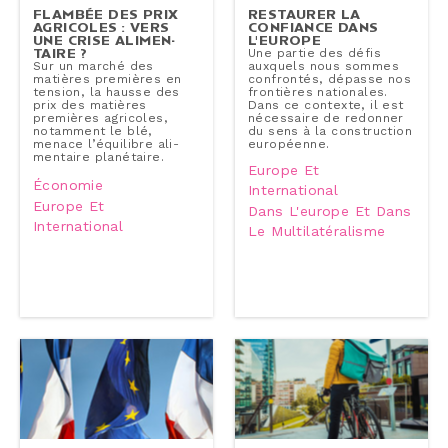
FLAMBÉE DES PRIX
RESTAURER LA
AGRICOLES : VERS
CONFIANCE DANS
UNE CRISE ALI­MEN­
L'EUROPE
TAIRE ?
Une partie des défis
Sur un marché des
auxquels nous sommes
matières premières en
confron­tés, dépasse nos
tension, la hausse des
fron­tières na­tio­nales.
prix des matières
Dans ce contexte, il est
premières agricoles,
né­ces­saire de redonner
notamment le blé,
du sens à la construc­tion
menace l’équilibre ali­
eu­ro­péenne.
men­taire pla­né­taire.
Europe Et
Économie
International
Europe Et
Dans L'europe Et Dans
International
Le Multilatéralisme