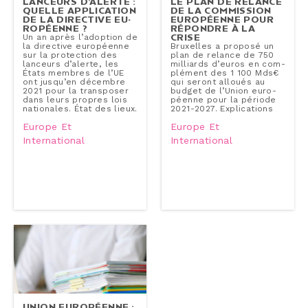
LANCEURS D’ALERTE :
LE PLAN DE RELANCE
QUELLE AP­PLI­CA­TION
DE LA COM­MIS­SION
DE LA DIRECTIVE EU­
EU­RO­PÉENNE POUR
RO­PÉENNE ?
RÉPONDRE À LA
CRISE
Un an après l’adoption de
la directive eu­ro­péenne
Bruxelles a proposé un
sur la pro­tec­tion des
plan de relance de 750
lanceurs d’alerte, les
milliards d’euros en com­
États membres de l’UE
plé­ment des 1 100 Mds€
ont jusqu’en décembre
qui seront alloués au
2021 pour la trans­po­ser
budget de l’Union eu­ro­
dans leurs propres lois
péenne pour la période
na­tio­nales. État des lieux.
2021-2027. Ex­pli­ca­tions
Europe Et
Europe Et
International
International
UNION EU­RO­PÉENNE :