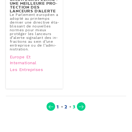
UNE MEILLEURE PRO­
TEC­TION DES
LANCEURS D’ALERTE
Le Parlement européen a
adopté au printemps
dernier une directive éta­
blis­sant de nouvelles
normes pour mieux
protéger les lanceurs
d’alerte signalant des in­
frac­tions au sein d’une
en­tre­prise ou de l’ad­mi­
nis­tra­tion.
Europe Et
International
Les Entreprises
(current)
1
2
3