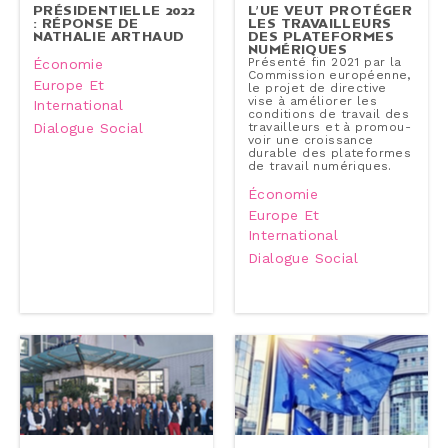
PRÉ­SI­DEN­TIELLE 2022
L’UE VEUT PROTÉGER
: RÉPONSE DE
LES TRA­VAILLEURS
NATHALIE ARTHAUD
DES PLA­TE­FORMES
NU­MÉ­RIQUES
Présenté fin 2021 par la
Économie
Com­mis­sion eu­ro­péenne,
Europe Et
le projet de directive
vise à améliorer les
International
condi­tions de travail des
Dialogue Social
tra­vailleurs et à pro­mou­
voir une crois­sance
durable des pla­te­formes
de travail nu­mé­riques.
Économie
Europe Et
International
Dialogue Social