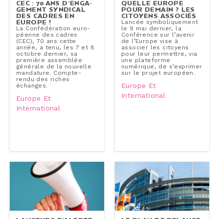
CEC : 70 ANS D’EN­GA­
QUELLE EUROPE
GE­MENT SYNDICAL
POUR DEMAIN ? LES
DES CADRES EN
CITOYENS ASSOCIÉS
EUROPE !
Lancée sym­bo­li­que­ment
La Confé­dé­ra­tion eu­ro­
le 9 mai dernier, la
péenne des cadres
Confé­rence sur l’avenir
(CEC), 70 ans cette
de l’Europe vise à
année, a tenu, les 7 et 8
associer les citoyens
octobre dernier, sa
pour leur permettre, via
première assemblée
une pla­te­forme
générale de la nouvelle
numérique, de s’exprimer
mandature. Compte-​
sur le projet européen.
rendu des riches
Europe Et
échanges.
International
Europe Et
International