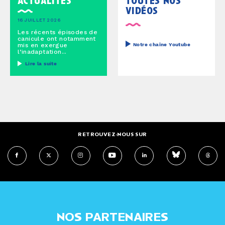
vidéos
16 JUILLET 2026
Les récents épisodes de
canicule ont notamment
mis en exergue
Notre chaîne Youtube
l’inadaptation...
Lire la suite
RETROUVEZ-NOUS SUR
NOS PARTENAIRES